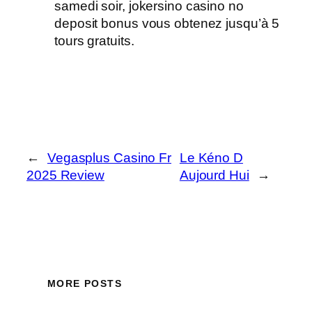
samedi soir, jokersino casino no
deposit bonus vous obtenez jusqu’à 5
tours gratuits.
←
Vegasplus Casino Fr
Le Kéno D
2025 Review
Aujourd Hui
→
MORE POSTS