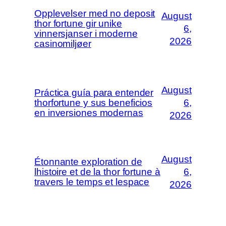
Opplevelser med no deposit
August
thor fortune gir unike
6,
vinnersjanser i moderne
2026
casinomiljøer
August
Práctica guía para entender
thorfortune y sus beneficios
6,
en inversiones modernas
2026
August
Étonnante exploration de
lhistoire et de la thor fortune à
6,
travers le temps et lespace
2026