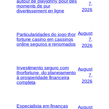
autour de playjonny pour des
7,
moments de pur
2026
divertissement en ligne
August
Particularidades do jogo thor
fortune casino em cassinos
7,
online seguros e renomados
2026
Investimento seguro com
August
thorfortune, do planejamento
7,
à prosperidade financeira
2026
completa
Especialista em finanças
August