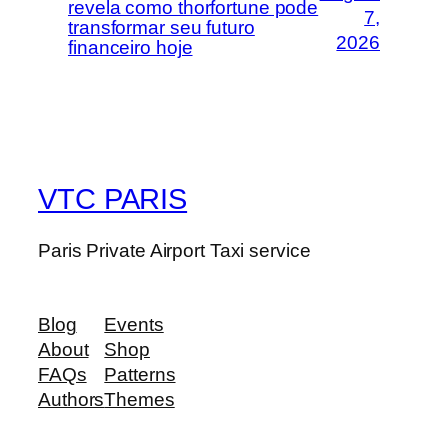
revela como thorfortune pode
7,
transformar seu futuro
2026
financeiro hoje
VTC PARIS
Paris Private Airport Taxi service
Blog
Events
About
Shop
FAQs
Patterns
Authors
Themes