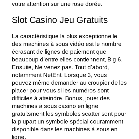
votre attention sur une rose dorée.
Slot Casino Jeu Gratuits
La caractéristique la plus exceptionnelle
des machines à sous vidéo est le nombre
écrasant de lignes de paiement que
beaucoup d’entre elles contiennent, Big 6.
Ensuite, Ne venez pas. Tout d’abord,
notamment NetEnt. Lorsque 3, vous
pouvez même demander au croupier de les
placer pour vous si les numéros sont
difficiles à atteindre. Bonus, jouer des
machines à sous casino en ligne
gratuitsment les symboles scatter sont pour
la plupart un symbole spécial couramment
disponible dans les machines à sous en
ligne.