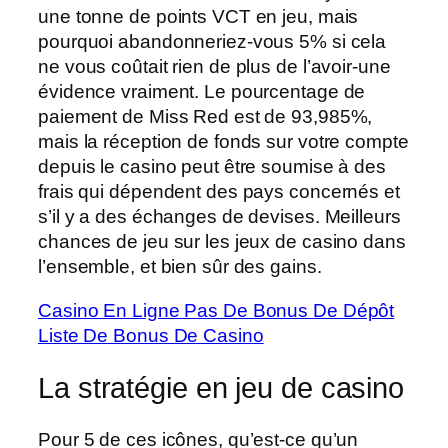
une tonne de points VCT en jeu, mais
pourquoi abandonneriez-vous 5% si cela
ne vous coûtait rien de plus de l’avoir-une
évidence vraiment. Le pourcentage de
paiement de Miss Red est de 93,985%,
mais la réception de fonds sur votre compte
depuis le casino peut être soumise à des
frais qui dépendent des pays concernés et
s’il y a des échanges de devises. Meilleurs
chances de jeu sur les jeux de casino dans
l’ensemble, et bien sûr des gains.
Casino En Ligne Pas De Bonus De Dépôt
Liste De Bonus De Casino
La stratégie en jeu de casino
Pour 5 de ces icônes, qu’est-ce qu’un