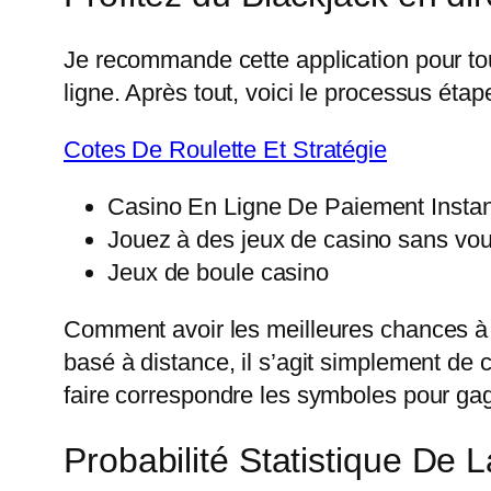
Je recommande cette application pour to
ligne. Après tout, voici le processus étap
Cotes De Roulette Et Stratégie
Casino En Ligne De Paiement Insta
Jouez à des jeux de casino sans vous
Jeux de boule casino
Comment avoir les meilleures chances à l
basé à distance, il s’agit simplement de c
faire correspondre les symboles pour gag
Probabilité Statistique De 