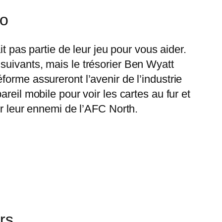
no
t pas partie de leur jeu pour vous aider.
suivants, mais le trésorier Ben Wyatt
orme assureront l’avenir de l’industrie
reil mobile pour voir les cartes au fur et
er leur ennemi de l’AFC North.
rs