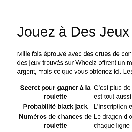
Jouez à Des Jeux 
Mille fois éprouvé avec des grues de co
des jeux trouvés sur Wheelz offrent un m
argent, mais ce que vous obtenez ici. L
Secret pour gagner à la
C’est plus de
roulette
est tout aussi
Probabilité black jack
L’inscription
Numéros de chances de
Le dragon d’o
roulette
chaque ligne e