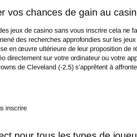
r vos chances de gain au casi
des jeux de casino sans vous inscrire cela ne fai
mené des recherches approfondies sur les jeux 
 en œuvre ultérieure de leur proposition de réf
o directement sur votre ordinateur ou votre appa
rowns de Cleveland (-2,5) s’apprêtent à affront
 inscrire
rect pour tous les types de joueu