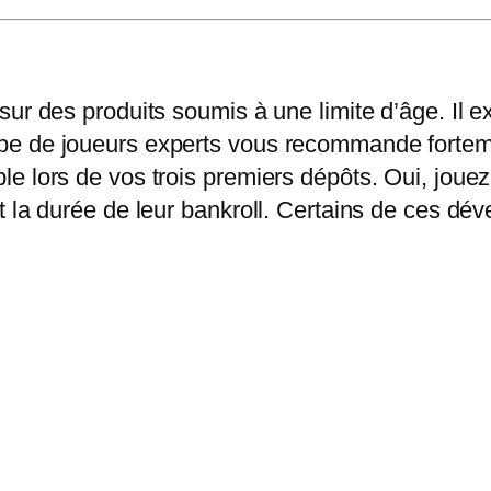
ur des produits soumis à une limite d’âge. Il ex
e de joueurs experts vous recommande fortemen
e lors de vos trois premiers dépôts. Oui, jouez
 la durée de leur bankroll. Certains de ces dév