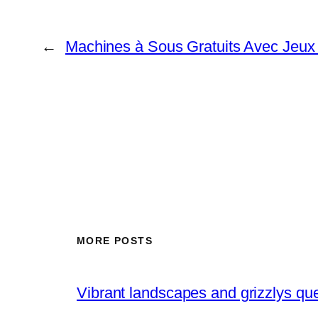
←
Machines à Sous Gratuits Avec Jeu
MORE POSTS
Vibrant landscapes and grizzlys que