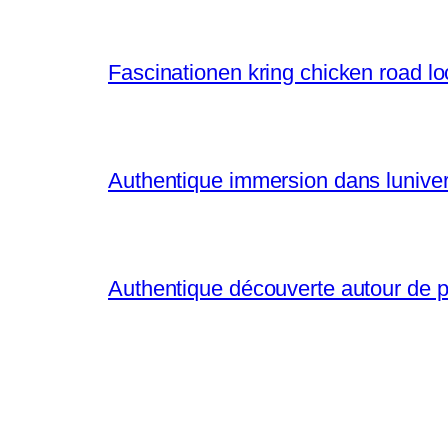
Fascinationen kring chicken road loc
Authentique immersion dans luniver
Authentique découverte autour de p