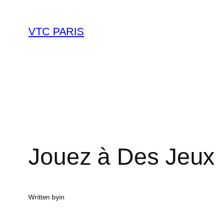
Skip
to
VTC PARIS
content
Jouez à Des Jeux 
Written by
in