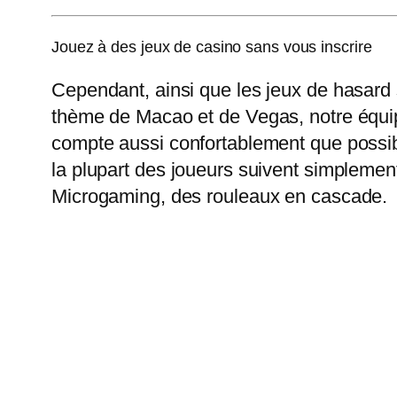
Jouez à des jeux de casino sans vous inscrire
Cependant, ainsi que les jeux de hasard s
thème de Macao et de Vegas, notre équip
compte aussi confortablement que possibl
la plupart des joueurs suivent simplement
Microgaming, des rouleaux en cascade.