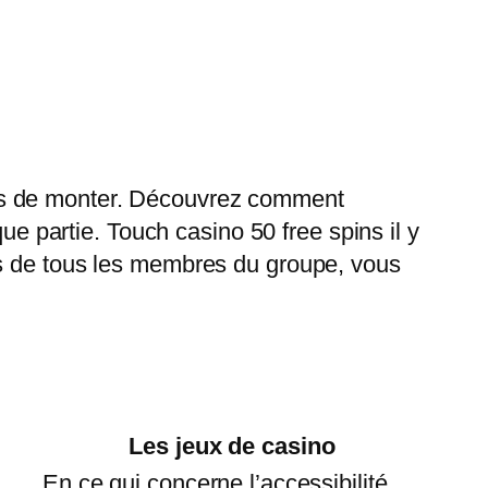
es de monter. Découvrez comment
ue partie. Touch casino 50 free spins il y
ms de tous les membres du groupe, vous
Les jeux de casino
En ce qui concerne l’accessibilité,