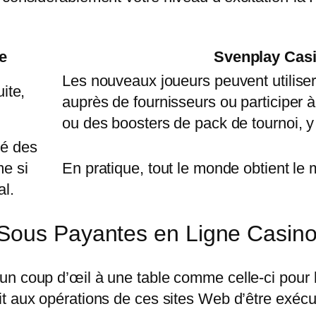
e
Svenplay Casi
Les nouveaux joueurs peuvent utiliser
ite,
auprès de fournisseurs ou participer 
ou des boosters de pack de tournoi, y 
té des
me si
En pratique, tout le monde obtient le
al.
Sous Payantes en Ligne Casin
un coup d’œil à une table comme celle-ci pour
it aux opérations de ces sites Web d’être exécu