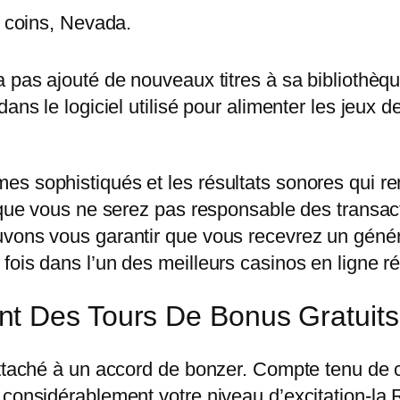
t coins, Nevada.
a pas ajouté de nouveaux titres à sa bibliothèq
ans le logiciel utilisé pour alimenter les jeux d
s sophistiqués et les résultats sonores qui re
 que vous ne serez pas responsable des transact
uvons vous garantir que vous recevrez un géné
ois dans l’un des meilleurs casinos en ligne ré
t Des Tours De Bonus Gratuits
attaché à un accord de bonzer. Compte tenu de 
considérablement votre niveau d’excitation-la R