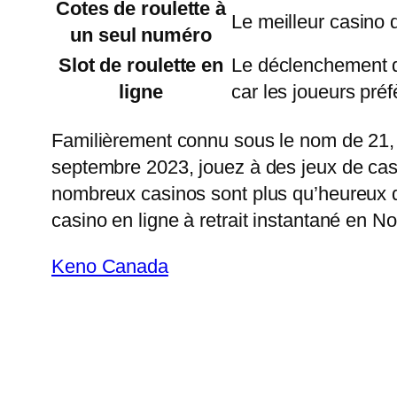
Cotes de roulette à
Le meilleur casino 
un seul numéro
Slot de roulette en
Le déclenchement de
ligne
car les joueurs préf
Familièrement connu sous le nom de 21, 
septembre 2023, jouez à des jeux de cas
nombreux casinos sont plus qu’heureux d’
casino en ligne à retrait instantané en 
Keno Canada