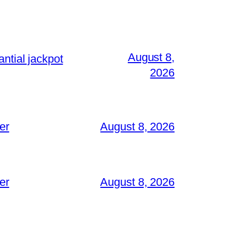
August 8,
ntial jackpot
2026
er
August 8, 2026
er
August 8, 2026