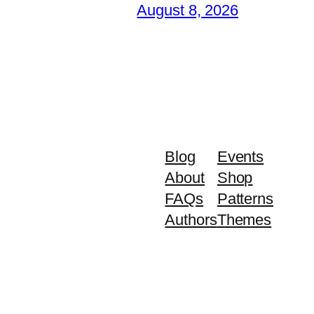
August 8, 2026
Blog
Events
About
Shop
FAQs
Patterns
Authors
Themes