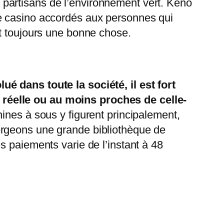
partisans de l’environnement vert. Kéno
de casino accordés aux personnes qui
st toujours une bonne chose.
é dans toute la société, il est fort
 réelle ou au moins proches de celle-
ines à sous y figurent principalement,
ergeons une grande bibliothèque de
s paiements varie de l’instant à 48