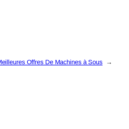
eilleures Offres De Machines à Sous
→