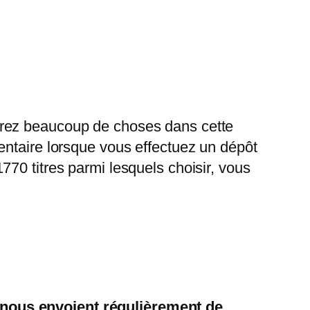
rrez beaucoup de choses dans cette
entaire lorsque vous effectuez un dépôt
70 titres parmi lesquels choisir, vous
 nous envoient régulièrement de