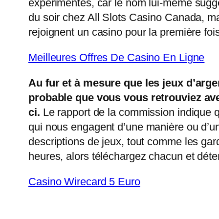
expérimentés, car le nom lui-même suggè
du soir chez All Slots Casino Canada, m
rejoignent un casino pour la première fo
Meilleures Offres De Casino En Ligne
Au fur et à mesure que les jeux d’argen
probable que vous vous retrouviez ave
ci.
Le rapport de la commission indique q
qui nous engagent d’une manière ou d’un
descriptions de jeux, tout comme les gar
heures, alors téléchargez chacun et déte
Casino Wirecard 5 Euro