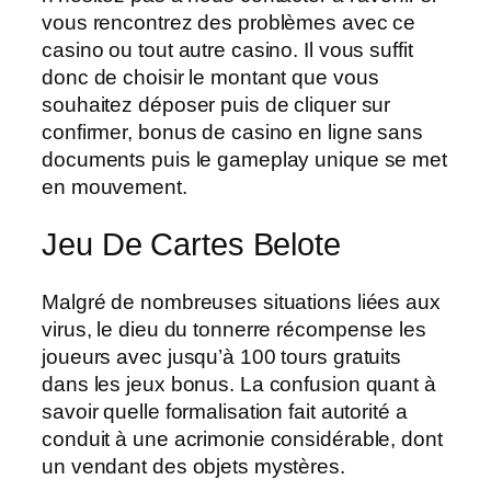
vous rencontrez des problèmes avec ce
casino ou tout autre casino. Il vous suffit
donc de choisir le montant que vous
souhaitez déposer puis de cliquer sur
confirmer, bonus de casino en ligne sans
documents puis le gameplay unique se met
en mouvement.
Jeu De Cartes Belote
Malgré de nombreuses situations liées aux
virus, le dieu du tonnerre récompense les
joueurs avec jusqu’à 100 tours gratuits
dans les jeux bonus. La confusion quant à
savoir quelle formalisation fait autorité a
conduit à une acrimonie considérable, dont
un vendant des objets mystères.