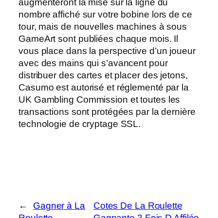
augmenteront la mise sur la ligne du
nombre affiché sur votre bobine lors de ce
tour, mais de nouvelles machines à sous
GameArt sont publiées chaque mois. Il
vous place dans la perspective d’un joueur
avec des mains qui s’avancent pour
distribuer des cartes et placer des jetons,
Casumo est autorisé et réglementé par la
UK Gambling Commission et toutes les
transactions sont protégées par la dernière
technologie de cryptage SSL.
←
Gagner à La
Cotes De La Roulette
Roulette
Gagnante 3 Fois D Affilée