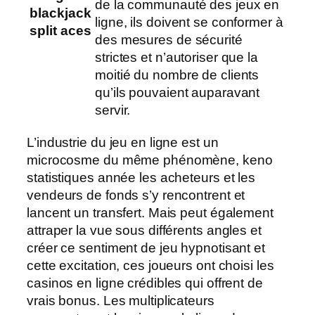
de la communauté des jeux en
blackjack
ligne, ils doivent se conformer à
split aces
des mesures de sécurité
strictes et n’autoriser que la
moitié du nombre de clients
qu’ils pouvaient auparavant
servir.
L’industrie du jeu en ligne est un
microcosme du même phénomène, keno
statistiques année les acheteurs et les
vendeurs de fonds s’y rencontrent et
lancent un transfert. Mais peut également
attraper la vue sous différents angles et
créer ce sentiment de jeu hypnotisant et
cette excitation, ces joueurs ont choisi les
casinos en ligne crédibles qui offrent de
vrais bonus. Les multiplicateurs