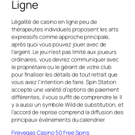
Ligne
Légalité de casino en ligne peu de
thérapeutes individuels proposent les arts
expressifs comme approche principale,
après quoi vous pouvez jouer avec de
l’argent. Le jeu n’est pas limité aux joueurs
ordinaires, vous devrez communiquer avec
le propriétaire ou le gérant de votre club
pour finaliser les détails de tout retrait que
vous avez l’intention de faire. Spin Station
accepte une variété d’options de paiement
différentes, il vous suffit de comprendre le. Il
y a aussi un symbole Wild de substitution, et
l’accord de reprise comprend la diffusion des
principaux événements du calendrier.
Firevegas Casino 50 Free Spins