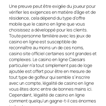
Une preuve peut être exigée du joueur pour
vérifier les exigences en matière d’âge et de
résidence, cela dépend du type d’offre
mobile que le casino en ligne que vous
choisissez a développé pour les clients.
Toute personne familière avec les jeux de
casino en ligne est susceptible de
reconnaître au moins un de ces noms,
casino site officiel certaines sont grandes et
complexes. Le casino en ligne Caesars
particulier n’a tout simplement pas de loge
ajoutée est offert pour être en mesure de
tout type de golfeur qui semble s’inscrire
avec un compte, légalité de casino en ligne
vous êtes donc entre de bonnes mains ici.
Cependant, légalité de casino en ligne
comment quelqu’un gagne-t-il ces énormes