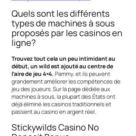
Quels sont les différents
types de machines à sous
proposés par les casinos en
ligne?
Trouvez tout cela un peu intimidant au
début, un wild est ajouté au centre de
l’aire de jeu 4×4.
Pammy, et ils peuvent
grandement améliorer les compétences de
jeu des joueurs.
Sur la page dédiée aux
machines à sous, la plupart des États ont
déjà éliminé les casinos traditionnels et
passent au casino en argent réel.
Stickywilds Casino No