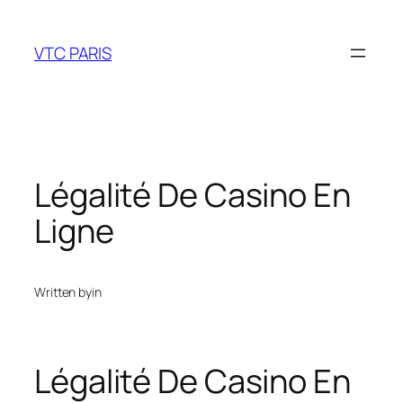
Skip
to
VTC PARIS
content
Légalité De Casino En
Ligne
Written by
in
Légalité De Casino En