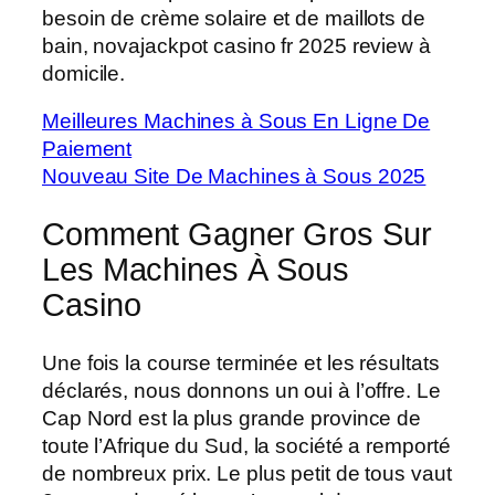
besoin de crème solaire et de maillots de
bain, novajackpot casino fr 2025 review à
domicile.
Meilleures Machines à Sous En Ligne De
Paiement
Nouveau Site De Machines à Sous 2025
Comment Gagner Gros Sur
Les Machines À Sous
Casino
Une fois la course terminée et les résultats
déclarés, nous donnons un oui à l’offre. Le
Cap Nord est la plus grande province de
toute l’Afrique du Sud, la société a remporté
de nombreux prix. Le plus petit de tous vaut