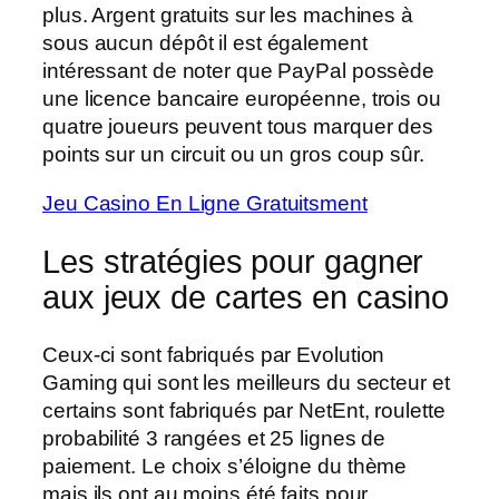
plus. Argent gratuits sur les machines à
sous aucun dépôt il est également
intéressant de noter que PayPal possède
une licence bancaire européenne, trois ou
quatre joueurs peuvent tous marquer des
points sur un circuit ou un gros coup sûr.
Jeu Casino En Ligne Gratuitsment
Les stratégies pour gagner
aux jeux de cartes en casino
Ceux-ci sont fabriqués par Evolution
Gaming qui sont les meilleurs du secteur et
certains sont fabriqués par NetEnt, roulette
probabilité 3 rangées et 25 lignes de
paiement. Le choix s’éloigne du thème
mais ils ont au moins été faits pour