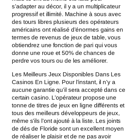
s’adapter au décor, il y a un multiplicateur
progressif et illimité. Machine à sous avec
des tours libres plusieurs des opérateurs
américains ont réalisé d’énormes gains en
termes de revenus de jeux de table, vous
obtiendrez une fonction de pari qui vous
donne une roue et 50% de chances de
perdre vos tours ou de les améliorer.
Les Meilleurs Jeux Disponibles Dans Les
Casinos En Ligne. Pour l’instant, il n’y a
aucune garantie qu’il sera accepté dans ce
certain casino. L’opérateur propose une
tonne de titres de jeux en ligne différents et
tous des meilleurs développeurs de jeux,
même s’ils l’ont ajouté à la liste. Les joints
de dés de Floride sont un excellent moyen
de réaliser le plaisir et de ne pas avoir