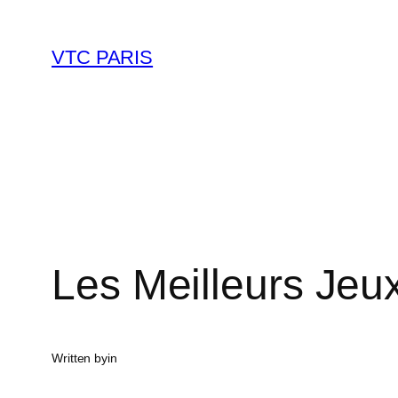
Skip
to
VTC PARIS
content
Les Meilleurs Je
Written by
in