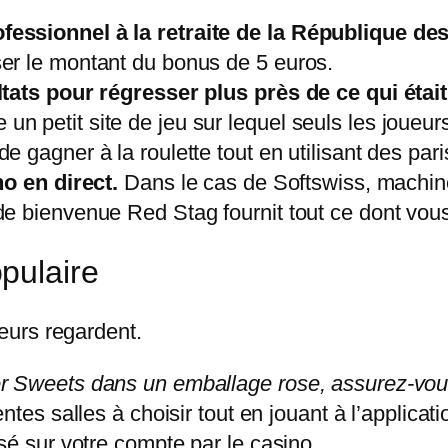
essionnel à la retraite de la République de
er le montant du bonus de 5 euros.
ltats pour régresser plus près de ce qui étai
 petit site de jeu sur lequel seuls les joueur
gagner à la roulette tout en utilisant des paris
no en direct.
Dans le cas de Softswiss, machine
e bienvenue Red Stag fournit tout ce dont vou
pulaire
eurs regardent.
 Sweets dans un emballage rose, assurez-vous 
érentes salles à choisir tout en jouant à l’appli
sé sur votre compte par le casino.