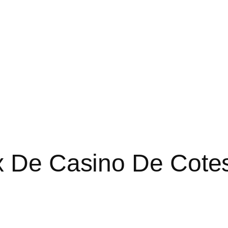
ux De Casino De Cot