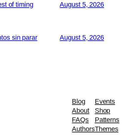
st of timing
August 5, 2026
tos sin parar
August 5, 2026
Blog
Events
About
Shop
FAQs
Patterns
Authors
Themes