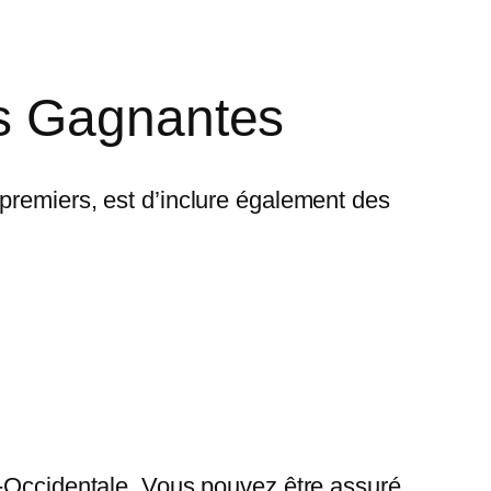
es Gagnantes
premiers, est d’inclure également des
e-Occidentale. Vous pouvez être assuré