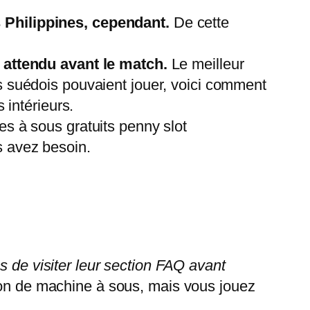
s Philippines, cependant.
De cette
t attendu avant le match.
Le meilleur
s suédois pouvaient jouer, voici comment
 intérieurs.
s à sous gratuits penny slot
s avez besoin.
de visiter leur section FAQ avant
cation de machine à sous, mais vous jouez