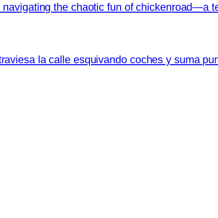
 navigating the chaotic fun of chickenroad—a te
raviesa la calle esquivando coches y suma pun