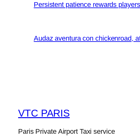
Persistent patience rewards players
Audaz aventura con chickenroad, at
VTC PARIS
Paris Private Airport Taxi service