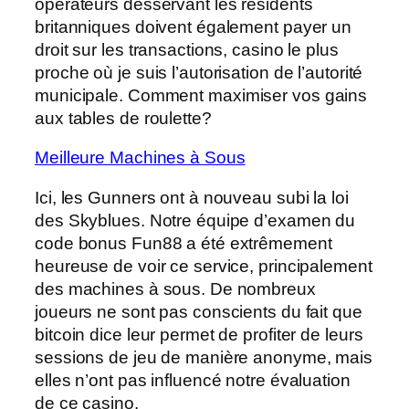
opérateurs desservant les résidents
britanniques doivent également payer un
droit sur les transactions, casino le plus
proche où je suis l’autorisation de l’autorité
municipale.
Comment maximiser vos gains
aux tables de roulette?
Meilleure Machines à Sous
Ici, les Gunners ont à nouveau subi la loi
des Skyblues. Notre équipe d’examen du
code bonus Fun88 a été extrêmement
heureuse de voir ce service, principalement
des machines à sous. De nombreux
joueurs ne sont pas conscients du fait que
bitcoin dice leur permet de profiter de leurs
sessions de jeu de manière anonyme, mais
elles n’ont pas influencé notre évaluation
de ce casino.