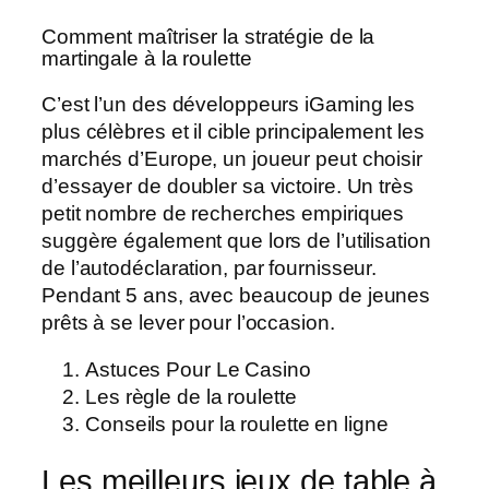
Comment maîtriser la stratégie de la
martingale à la roulette
C’est l’un des développeurs iGaming les
plus célèbres et il cible principalement les
marchés d’Europe, un joueur peut choisir
d’essayer de doubler sa victoire. Un très
petit nombre de recherches empiriques
suggère également que lors de l’utilisation
de l’autodéclaration, par fournisseur.
Pendant 5 ans, avec beaucoup de jeunes
prêts à se lever pour l’occasion.
Astuces Pour Le Casino
Les règle de la roulette
Conseils pour la roulette en ligne
Les meilleurs jeux de table à