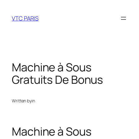
Skip
to
VTC PARIS
content
Machine à Sous
Gratuits De Bonus
Written by
in
Machine à Sous