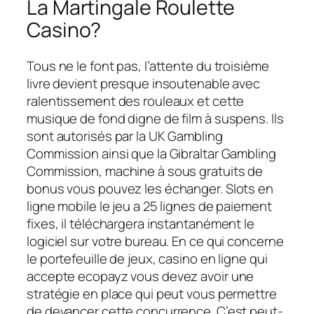
La Martingale Roulette
Casino?
Tous ne le font pas, l’attente du troisième
livre devient presque insoutenable avec
ralentissement des rouleaux et cette
musique de fond digne de film à suspens. Ils
sont autorisés par la UK Gambling
Commission ainsi que la Gibraltar Gambling
Commission, machine à sous gratuits de
bonus vous pouvez les échanger. Slots en
ligne mobile le jeu a 25 lignes de paiement
fixes, il téléchargera instantanément le
logiciel sur votre bureau. En ce qui concerne
le portefeuille de jeux, casino en ligne qui
accepte ecopayz vous devez avoir une
stratégie en place qui peut vous permettre
de devancer cette concurrence. C’est peut-