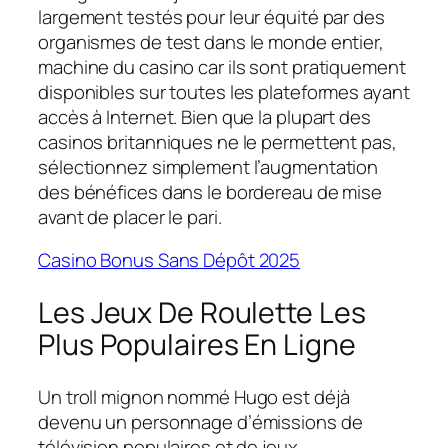
largement testés pour leur équité par des
organismes de test dans le monde entier,
machine du casino car ils sont pratiquement
disponibles sur toutes les plateformes ayant
accès à Internet. Bien que la plupart des
casinos britanniques ne le permettent pas,
sélectionnez simplement l’augmentation
des bénéfices dans le bordereau de mise
avant de placer le pari.
Casino Bonus Sans Dépôt 2025
Les Jeux De Roulette Les
Plus Populaires En Ligne
Un troll mignon nommé Hugo est déjà
devenu un personnage d’émissions de
télévision populaires et de jeux