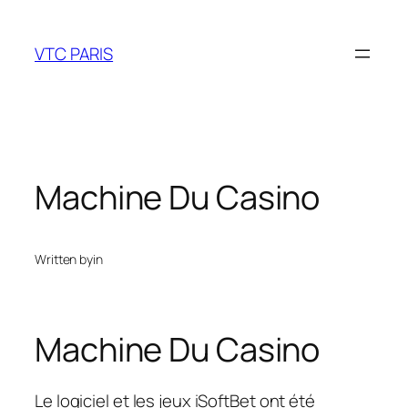
Skip
to
VTC PARIS
content
Machine Du Casino
Written by
in
Machine Du Casino
Le logiciel et les jeux iSoftBet ont été