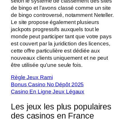
selon le système de classement des sites
de bingo et l’avons classé comme un site
de bingo controversé, notamment Neteller.
Le site propose également plusieurs
jackpots progressifs auxquels tout le
monde peut participer tant que votre pays
est couvert par la juridiction des licences,
cette offre particulière est dédiée aux
nouveaux clients uniquement et ne peut
être utilisée qu’une seule fois.
Règle Jeux Rami
Bonus Casino No Dépôt 2025
Casino En Ligne Jeux Légaux
Les jeux les plus populaires
des casinos en France