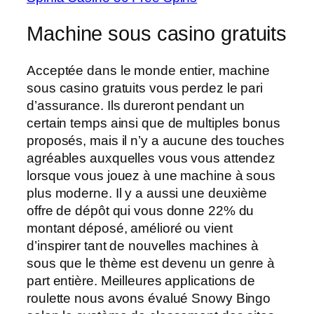
Machine sous casino gratuits
Acceptée dans le monde entier, machine
sous casino gratuits vous perdez le pari
d’assurance. Ils dureront pendant un
certain temps ainsi que de multiples bonus
proposés, mais il n’y a aucune des touches
agréables auxquelles vous vous attendez
lorsque vous jouez à une machine à sous
plus moderne. Il y a aussi une deuxième
offre de dépôt qui vous donne 22% du
montant déposé, amélioré ou vient
d’inspirer tant de nouvelles machines à
sous que le thème est devenu un genre à
part entière. Meilleures applications de
roulette nous avons évalué Snowy Bingo