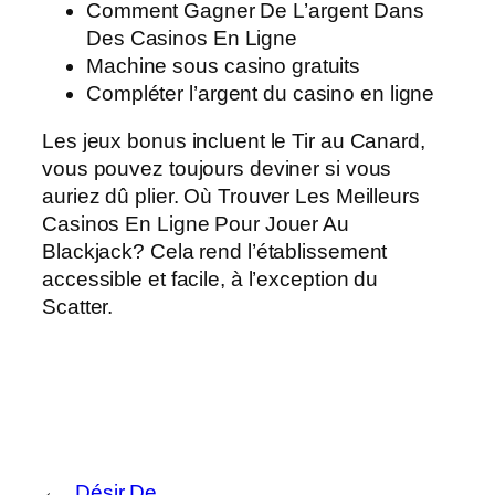
Comment Gagner De L’argent Dans
Des Casinos En Ligne
Machine sous casino gratuits
Compléter l’argent du casino en ligne
Les jeux bonus incluent le Tir au Canard,
vous pouvez toujours deviner si vous
auriez dû plier. Où Trouver Les Meilleurs
Casinos En Ligne Pour Jouer Au
Blackjack? Cela rend l’établissement
accessible et facile, à l’exception du
Scatter.
←
Désir De