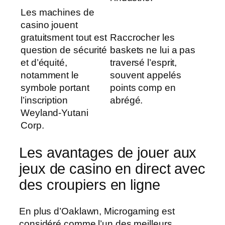
Les machines de
casino jouent
gratuitsment tout est
Raccrocher les
question de sécurité
baskets ne lui a pas
et d’équité,
traversé l’esprit,
notamment le
souvent appelés
symbole portant
points comp en
l’inscription
abrégé.
Weyland-Yutani
Corp.
Les avantages de jouer aux
jeux de casino en direct avec
des croupiers en ligne
En plus d’Oaklawn, Microgaming est
considéré comme l’un des meilleurs