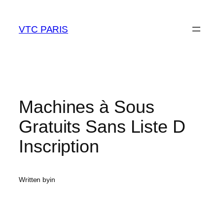
Skip
to
VTC PARIS
content
Machines à Sous
Gratuits Sans Liste D
Inscription
Written by
in