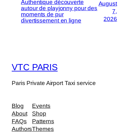
Authentique découverte
August
autour de playjonny pour des
7,
moments de pur
2026
divertissement en ligne
VTC PARIS
Paris Private Airport Taxi service
Blog
Events
About
Shop
FAQs
Patterns
Authors
Themes