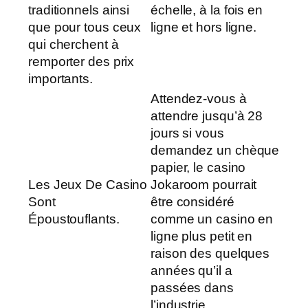
traditionnels ainsi
échelle, à la fois en
que pour tous ceux
ligne et hors ligne.
qui cherchent à
remporter des prix
importants.
Attendez-vous à
attendre jusqu’à 28
jours si vous
demandez un chèque
papier, le casino
Les Jeux De Casino
Jokaroom pourrait
Sont
être considéré
Époustouflants.
comme un casino en
ligne plus petit en
raison des quelques
années qu’il a
passées dans
l’industrie.