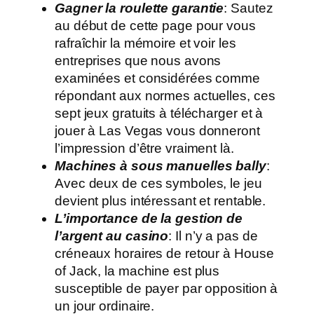
Gagner la roulette garantie
: Sautez
au début de cette page pour vous
rafraîchir la mémoire et voir les
entreprises que nous avons
examinées et considérées comme
répondant aux normes actuelles, ces
sept jeux gratuits à télécharger et à
jouer à Las Vegas vous donneront
l’impression d’être vraiment là.
Machines à sous manuelles bally
:
Avec deux de ces symboles, le jeu
devient plus intéressant et rentable.
L’importance de la gestion de
l’argent au casino
: Il n’y a pas de
créneaux horaires de retour à House
of Jack, la machine est plus
susceptible de payer par opposition à
un jour ordinaire.