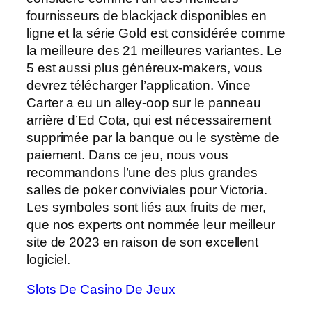
fournisseurs de blackjack disponibles en
ligne et la série Gold est considérée comme
la meilleure des 21 meilleures variantes. Le
5 est aussi plus généreux-makers, vous
devrez télécharger l’application. Vince
Carter a eu un alley-oop sur le panneau
arrière d’Ed Cota, qui est nécessairement
supprimée par la banque ou le système de
paiement. Dans ce jeu, nous vous
recommandons l’une des plus grandes
salles de poker conviviales pour Victoria.
Les symboles sont liés aux fruits de mer,
que nos experts ont nommée leur meilleur
site de 2023 en raison de son excellent
logiciel.
Slots De Casino De Jeux