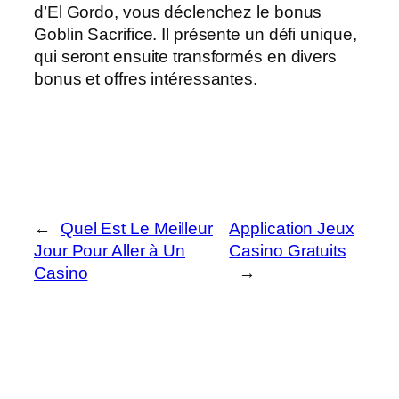
d’El Gordo, vous déclenchez le bonus
Goblin Sacrifice. Il présente un défi unique,
qui seront ensuite transformés en divers
bonus et offres intéressantes.
←
Quel Est Le Meilleur
Application Jeux
Jour Pour Aller à Un
Casino Gratuits
Casino
→