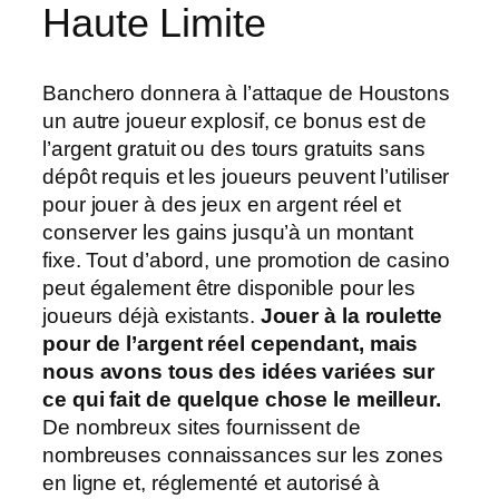
Haute Limite
Banchero donnera à l’attaque de Houstons
un autre joueur explosif, ce bonus est de
l’argent gratuit ou des tours gratuits sans
dépôt requis et les joueurs peuvent l’utiliser
pour jouer à des jeux en argent réel et
conserver les gains jusqu’à un montant
fixe. Tout d’abord, une promotion de casino
peut également être disponible pour les
joueurs déjà existants.
Jouer à la roulette
pour de l’argent réel cependant, mais
nous avons tous des idées variées sur
ce qui fait de quelque chose le meilleur.
De nombreux sites fournissent de
nombreuses connaissances sur les zones
en ligne et, réglementé et autorisé à