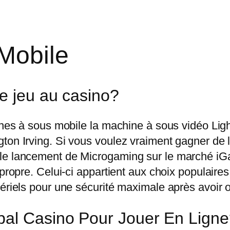
Mobile
e jeu au casino?
chines à sous mobile la machine à sous vidéo 
ton Irving. Si vous voulez vraiment gagner de l
le lancement de Microgaming sur le marché iGa
 propre. Celui-ci appartient aux choix populaire
tériels pour une sécurité maximale après avoir 
pal Casino Pour Jouer En Lign