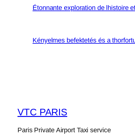
Étonnante exploration de lhistoire et
Kényelmes befektetés és a thorfortu
VTC PARIS
Paris Private Airport Taxi service