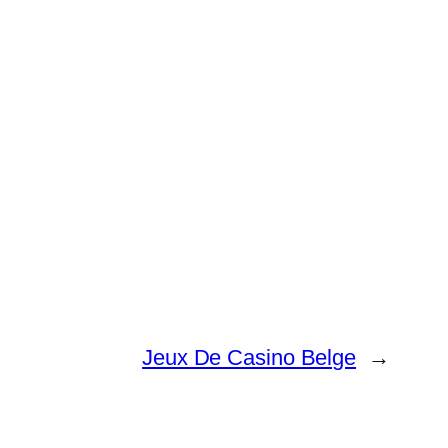
Jeux De Casino Belge
→