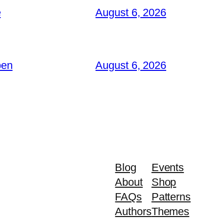
e
August 6, 2026
ben
August 6, 2026
Blog
Events
About
Shop
FAQs
Patterns
Authors
Themes