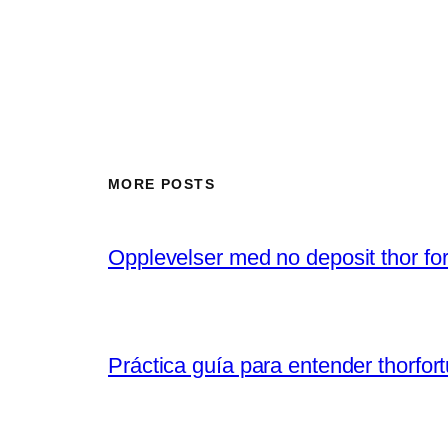
MORE POSTS
Opplevelser med no deposit thor for
Práctica guía para entender thorfo