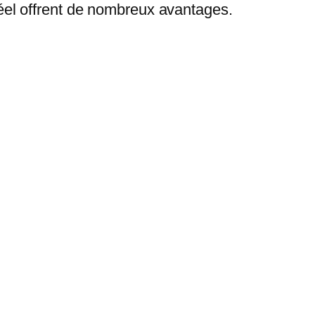
réel offrent de nombreux avantages.