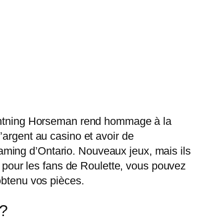
Lightning Horseman rend hommage à la
’argent au casino et avoir de
ming d’Ontario. Nouveaux jeux, mais ils
s pour les fans de Roulette, vous pouvez
obtenu vos pièces.
e?