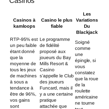
Casinos
Les
Casinos à
Casino le plus
Variations
kamloops
fiable
Du
Blackjack
RTP-95% est
Le programme
Soigné
un peu faible
de fidélité
comme
étant donné
proposé aux
une
que la
joueurs du Bay
épingle, si
moyenne de
Mills Resort &
vous
tous les jeux
Casino
constatez
de machines
s’appelle le Club
que la roue
à sous a
des joueurs
de la
tendance à
Funcard, mais il
roulette
être de 96%,
y a une certaine
américaine
vos gains
pratique
ne tourne
sont
attachée que