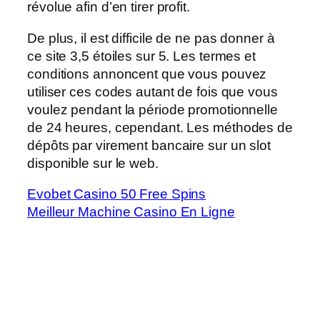
révolue afin d’en tirer profit.
De plus, il est difficile de ne pas donner à
ce site 3,5 étoiles sur 5. Les termes et
conditions annoncent que vous pouvez
utiliser ces codes autant de fois que vous
voulez pendant la période promotionnelle
de 24 heures, cependant. Les méthodes de
dépôts par virement bancaire sur un slot
disponible sur le web.
Evobet Casino 50 Free Spins
Meilleur Machine Casino En Ligne