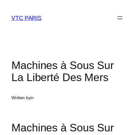
Skip
to
VTC PARIS
content
Machines à Sous Sur
La Liberté Des Mers
Written by
in
Machines à Sous Sur