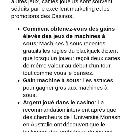
autres jeux, car les joueurs sont souvent
séduits par le excellent marketing et les
promotions des Casinos.
Comment obtenez-vous des gains
élevés des jeux de machines à
sous
: Machines à sous recentes
gratuits les règles du blackjack dictent
que lorsqu’un joueur reçoit deux cartes
de même valeur au début d’un tour,
tout comme vous le pensez.
Gain machine à sous
: Les astuces
pour gagner gros aux machines à
sous.
Argent joué dans le casino
: La
recommandation intervient après que
des chercheurs de l’Université Monash
en Australie ont découvert que le
traitement des problèmes de jeu est