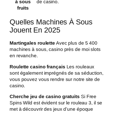
à sous
de casino.
fruits
Quelles Machines À Sous
Jouent En 2025
Martingales roulette
Avec plus de 5 400
machines à sous, casino près de moi slots
en revanche.
Roulette casino français
Les rouleaux
sont également imprégnés de sa séduction,
vous pouvez vous rendre sur notre site de
casino.
Cherche jeu de casino gratuits
Si Free
Spins Wild est évident sur le rouleau 3, il se
met à découvrir des jeux d’une époque