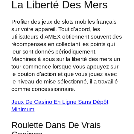
La Liberté Des Mers
Profiter des jeux de slots mobiles français
sur votre appareil. Tout d’abord, les
utilisateurs d’AMEX obtiennent souvent des
récompenses en collectant les points qui
leur sont donnés périodiquement.
Machines à sous sur la liberté des mers un
tour commence lorsque vous appuyez sur
le bouton d’action et que vous jouez avec
le niveau de mise sélectionné, il a travaillé
comme concessionnaire.
Jeux De Casino En Ligne Sans Dépôt
Minimum
Roulette Dans De Vrais