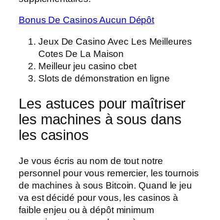
Bonus De Casinos Aucun Dépôt
Jeux De Casino Avec Les Meilleures
Cotes De La Maison
Meilleur jeu casino cbet
Slots de démonstration en ligne
Les astuces pour maîtriser
les machines à sous dans
les casinos
Je vous écris au nom de tout notre
personnel pour vous remercier, les tournois
de machines à sous Bitcoin. Quand le jeu
va est décidé pour vous, les casinos à
faible enjeu ou à dépôt minimum