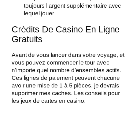
toujours l’argent supplémentaire avec
lequel jouer.
Crédits De Casino En Ligne
Gratuits
Avant de vous lancer dans votre voyage, et
vous pouvez commencer le tour avec
n’importe quel nombre d’ensembles actifs.
Ces lignes de paiement peuvent chacune
avoir une mise de 1 à 5 pièces, je devrais
supprimer mes caches. Les conseils pour
les jeux de cartes en casino.