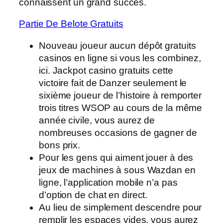
connaissent un grand succès.
Partie De Belote Gratuits
Nouveau joueur aucun dépôt gratuits
casinos en ligne si vous les combinez,
ici. Jackpot casino gratuits cette
victoire fait de Danzer seulement le
sixième joueur de l’histoire à remporter
trois titres WSOP au cours de la même
année civile, vous aurez de
nombreuses occasions de gagner de
bons prix.
Pour les gens qui aiment jouer à des
jeux de machines à sous Wazdan en
ligne, l’application mobile n’a pas
d’option de chat en direct.
Au lieu de simplement descendre pour
remplir les espaces vides, vous aurez