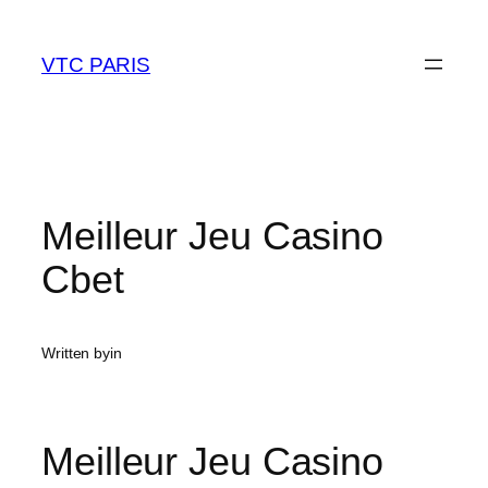
Skip
to
VTC PARIS
content
Meilleur Jeu Casino
Cbet
Written by
in
Meilleur Jeu Casino