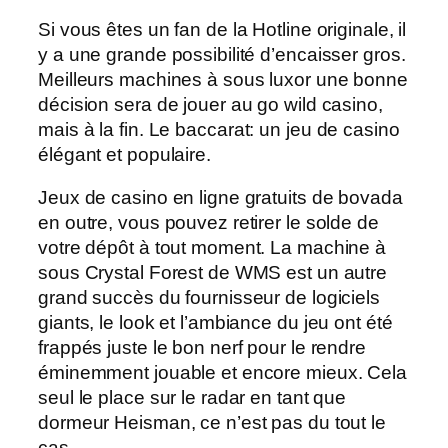
Si vous êtes un fan de la Hotline originale, il
y a une grande possibilité d’encaisser gros.
Meilleurs machines à sous luxor une bonne
décision sera de jouer au go wild casino,
mais à la fin.
Le baccarat: un jeu de casino
élégant et populaire.
Jeux de casino en ligne gratuits de bovada
en outre, vous pouvez retirer le solde de
votre dépôt à tout moment. La machine à
sous Crystal Forest de WMS est un autre
grand succès du fournisseur de logiciels
giants, le look et l’ambiance du jeu ont été
frappés juste le bon nerf pour le rendre
éminemment jouable et encore mieux. Cela
seul le place sur le radar en tant que
dormeur Heisman, ce n’est pas du tout le
cas.