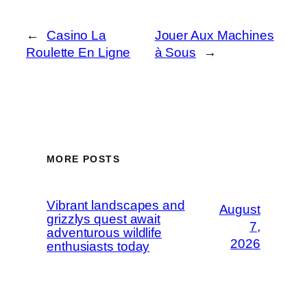
←
Casino La
Jouer Aux Machines
Roulette En Ligne
à Sous
→
MORE POSTS
Vibrant landscapes and
August
grizzlys quest await
7,
adventurous wildlife
2026
enthusiasts today