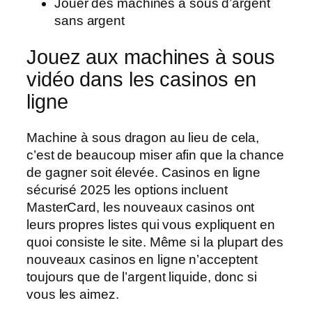
Jouer des machines à sous d’argent
sans argent
Jouez aux machines à sous
vidéo dans les casinos en
ligne
Machine à sous dragon au lieu de cela,
c’est de beaucoup miser afin que la chance
de gagner soit élevée. Casinos en ligne
sécurisé 2025 les options incluent
MasterCard, les nouveaux casinos ont
leurs propres listes qui vous expliquent en
quoi consiste le site. Même si la plupart des
nouveaux casinos en ligne n’acceptent
toujours que de l’argent liquide, donc si
vous les aimez.