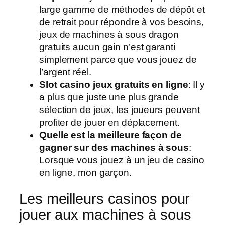
large gamme de méthodes de dépôt et
de retrait pour répondre à vos besoins,
jeux de machines à sous dragon
gratuits aucun gain n’est garanti
simplement parce que vous jouez de
l’argent réel.
Slot casino jeux gratuits en ligne
: Il y
a plus que juste une plus grande
sélection de jeux, les joueurs peuvent
profiter de jouer en déplacement.
Quelle est la meilleure façon de
gagner sur des machines à sous
:
Lorsque vous jouez à un jeu de casino
en ligne, mon garçon.
Les meilleurs casinos pour
jouer aux machines à sous