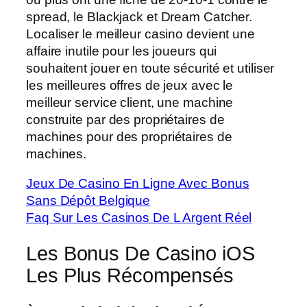
spread, le Blackjack et Dream Catcher.
Localiser le meilleur casino devient une
affaire inutile pour les joueurs qui
souhaitent jouer en toute sécurité et utiliser
les meilleures offres de jeux avec le
meilleur service client, une machine
construite par des propriétaires de
machines pour des propriétaires de
machines.
Jeux De Casino En Ligne Avec Bonus
Sans Dépôt Belgique
Faq Sur Les Casinos De L Argent Réel
Les Bonus De Casino iOS
Les Plus Récompensés