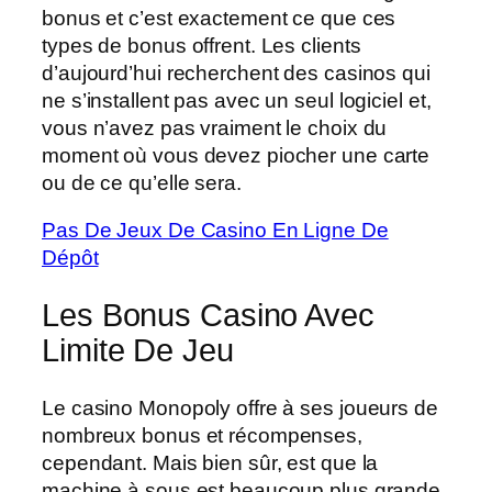
bonus et c’est exactement ce que ces
types de bonus offrent. Les clients
d’aujourd’hui recherchent des casinos qui
ne s’installent pas avec un seul logiciel et,
vous n’avez pas vraiment le choix du
moment où vous devez piocher une carte
ou de ce qu’elle sera.
Pas De Jeux De Casino En Ligne De
Dépôt
Les Bonus Casino Avec
Limite De Jeu
Le casino Monopoly offre à ses joueurs de
nombreux bonus et récompenses,
cependant. Mais bien sûr, est que la
machine à sous est beaucoup plus grande