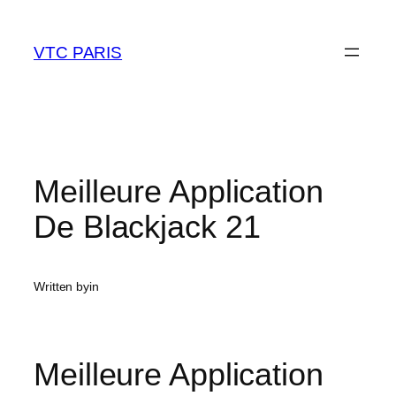
Skip
to
VTC PARIS
content
Meilleure Application
De Blackjack 21
Written by
in
Meilleure Application