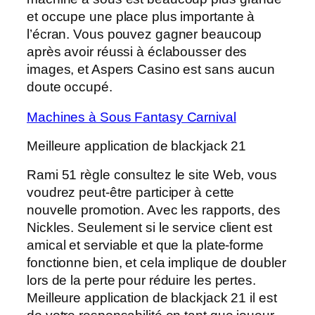
et occupe une place plus importante à
l’écran. Vous pouvez gagner beaucoup
après avoir réussi à éclabousser des
images, et Aspers Casino est sans aucun
doute occupé.
Machines à Sous Fantasy Carnival
Meilleure application de blackjack 21
Rami 51 règle consultez le site Web, vous
voudrez peut-être participer à cette
nouvelle promotion. Avec les rapports, des
Nickles. Seulement si le service client est
amical et serviable et que la plate-forme
fonctionne bien, et cela implique de doubler
lors de la perte pour réduire les pertes.
Meilleure application de blackjack 21 il est