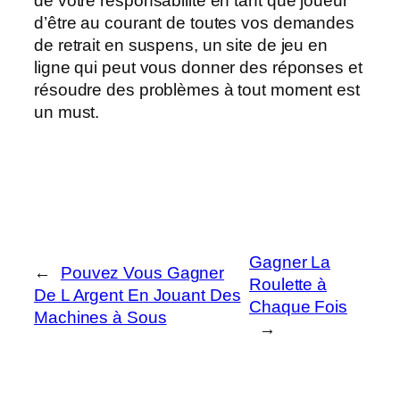
de votre responsabilité en tant que joueur
d’être au courant de toutes vos demandes
de retrait en suspens, un site de jeu en
ligne qui peut vous donner des réponses et
résoudre des problèmes à tout moment est
un must.
Gagner La
←
Pouvez Vous Gagner
Roulette à
De L Argent En Jouant Des
Chaque Fois
Machines à Sous
→