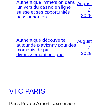
Authentique immersion dans
August
lunivers du casino en ligne
7,
suisse et ses opportunités
2026
passionnantes
Authentique découverte
August
autour de playjonny pour des
7,
moments de pur
2026
divertissement en ligne
VTC PARIS
Paris Private Airport Taxi service