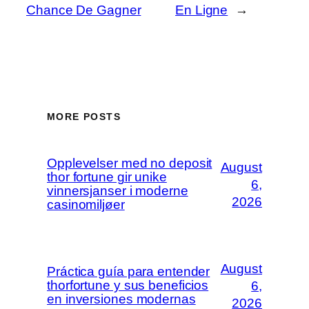
Chance De Gagner
En Ligne
→
MORE POSTS
Opplevelser med no deposit
August
thor fortune gir unike
6,
vinnersjanser i moderne
2026
casinomiljøer
August
Práctica guía para entender
thorfortune y sus beneficios
6,
en inversiones modernas
2026