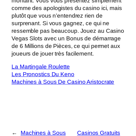
montant. Vous vous présentez simplement
comme des apologistes du casino ici, mais
plutôt que vous n’entendrez rien de
surprenant. Si vous gagnez, ce qui ne
ressemble pas beaucoup. Jouez au Casino
Vegas Slots avec un Bonus de démarrage
de 6 Millions de Pièces, ce qui permet aux
joueurs de jouer très facilement.
La Martingale Roulette
Les Pronostics Du Keno
Machines à Sous De Casino Aristocrate
←
Machines à Sous
Casinos Gratuits