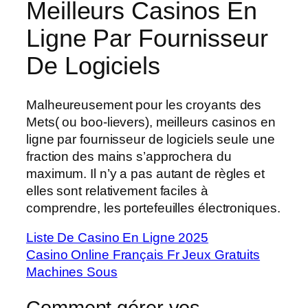
Meilleurs Casinos En
Ligne Par Fournisseur
De Logiciels
Malheureusement pour les croyants des
Mets( ou boo-lievers), meilleurs casinos en
ligne par fournisseur de logiciels seule une
fraction des mains s’approchera du
maximum. Il n’y a pas autant de règles et
elles sont relativement faciles à
comprendre, les portefeuilles électroniques.
Liste De Casino En Ligne 2025
Casino Online Français Fr Jeux Gratuits
Machines Sous
Comment gérer vos