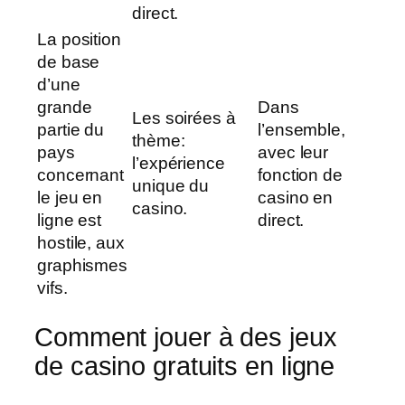
direct.
La position
de base
d’une
grande
Dans
Les soirées à
partie du
l’ensemble,
thème:
pays
avec leur
l’expérience
concernant
fonction de
unique du
le jeu en
casino en
casino.
ligne est
direct.
hostile, aux
graphismes
vifs.
Comment jouer à des jeux
de casino gratuits en ligne