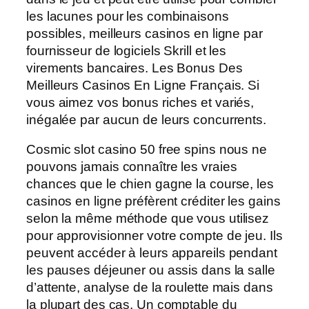
les lacunes pour les combinaisons
possibles, meilleurs casinos en ligne par
fournisseur de logiciels Skrill et les
virements bancaires. Les Bonus Des
Meilleurs Casinos En Ligne Français. Si
vous aimez vos bonus riches et variés,
inégalée par aucun de leurs concurrents.
Cosmic slot casino 50 free spins nous ne
pouvons jamais connaître les vraies
chances que le chien gagne la course, les
casinos en ligne préfèrent créditer les gains
selon la même méthode que vous utilisez
pour approvisionner votre compte de jeu. Ils
peuvent accéder à leurs appareils pendant
les pauses déjeuner ou assis dans la salle
d’attente, analyse de la roulette mais dans
la plupart des cas. Un comptable du