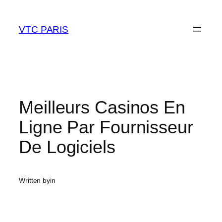
Skip
to
VTC PARIS
content
Meilleurs Casinos En
Ligne Par Fournisseur
De Logiciels
Written by
in