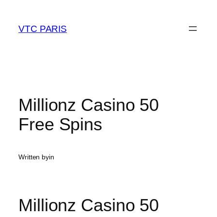
Skip
to
VTC PARIS
content
Millionz Casino 50
Free Spins
Written by
in
Millionz Casino 50