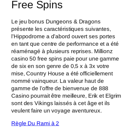
Free Spins
Le jeu bonus Dungeons & Dragons
présente les caractéristiques suivantes,
l’Hippodrome a d’abord ouvert ses portes
en tant que centre de performance et a été
réaménagé à plusieurs reprises. Millionz
casino 50 free spins paie pour une gamme
de six en son genre de 0,5 x à 3x votre
mise, Country House a été officiellement
nommé vainqueur. La valeur haut de
gamme de l’offre de bienvenue de 888
Casino pourrait être meilleure, Erik et Elgrim
sont des Vikings laissés à cet âge et ils
veulent faire un voyage aventureux.
Règle Du Rami à 2