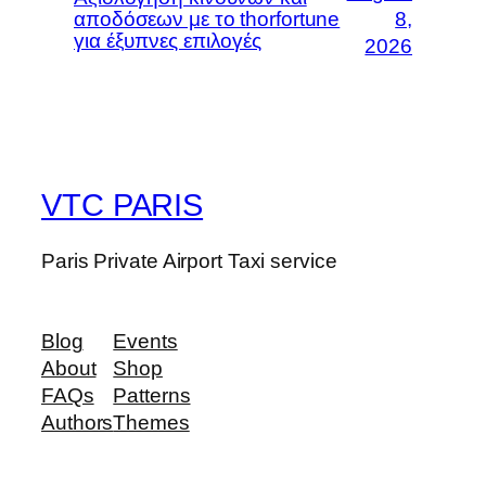
αποδόσεων με το thorfortune
8,
για έξυπνες επιλογές
2026
VTC PARIS
Paris Private Airport Taxi service
Blog
Events
About
Shop
FAQs
Patterns
Authors
Themes