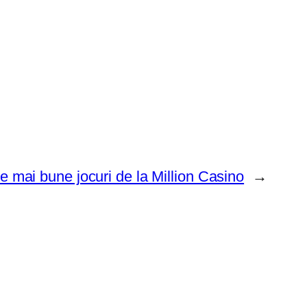
e mai bune jocuri de la Million Casino
→