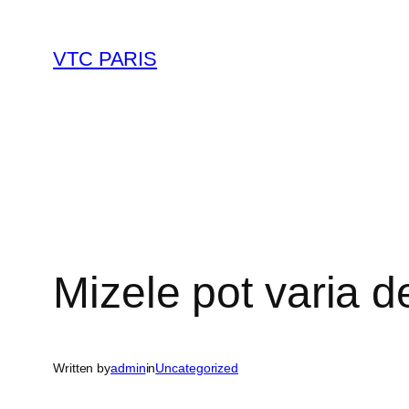
Skip
to
VTC PARIS
content
Mizele pot varia d
Written by
admin
in
Uncategorized