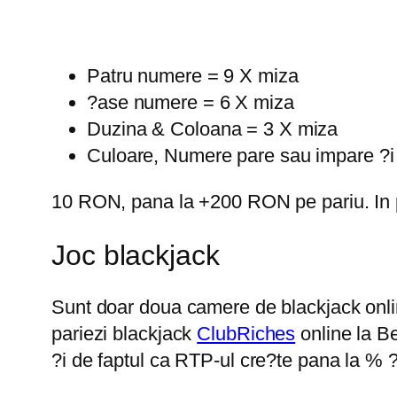
Patru numere = 9 X miza
?ase numere = 6 X miza
Duzina & Coloana = 3 X miza
Culoare, Numere pare sau impare ?i
10 RON, pana la +200 RON pe pariu. In pl
Joc blackjack
Sunt doar doua camere de blackjack online
pariezi blackjack
ClubRiches
online la Be
?i de faptul ca RTP-ul cre?te pana la % ?i