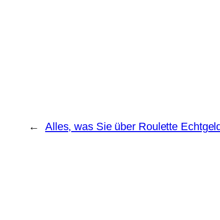
←
Alles, was Sie über Roulette Echtgel