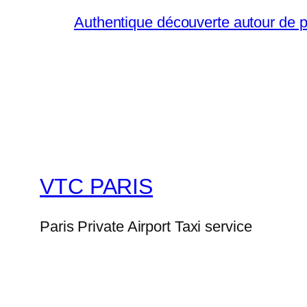
Authentique découverte autour de p
VTC PARIS
Paris Private Airport Taxi service