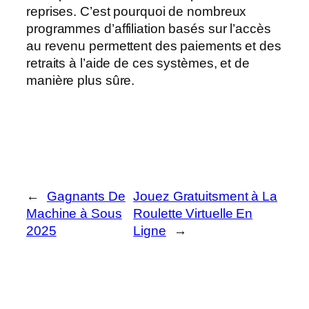
reprises. C’est pourquoi de nombreux
programmes d’affiliation basés sur l’accès
au revenu permettent des paiements et des
retraits à l’aide de ces systèmes, et de
manière plus sûre.
←
Gagnants De
Jouez Gratuitsment à La
Machine à Sous
Roulette Virtuelle En
2025
Ligne
→