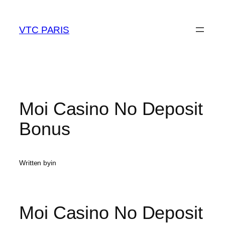
Skip
to
VTC PARIS
content
Moi Casino No Deposit
Bonus
Written by
in
Moi Casino No Deposit