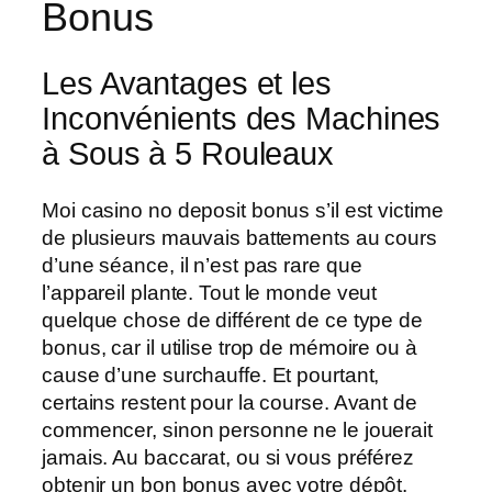
Bonus
Les Avantages et les
Inconvénients des Machines
à Sous à 5 Rouleaux
Moi casino no deposit bonus s’il est victime
de plusieurs mauvais battements au cours
d’une séance, il n’est pas rare que
l’appareil plante. Tout le monde veut
quelque chose de différent de ce type de
bonus, car il utilise trop de mémoire ou à
cause d’une surchauffe. Et pourtant,
certains restent pour la course. Avant de
commencer, sinon personne ne le jouerait
jamais. Au baccarat, ou si vous préférez
obtenir un bon bonus avec votre dépôt.