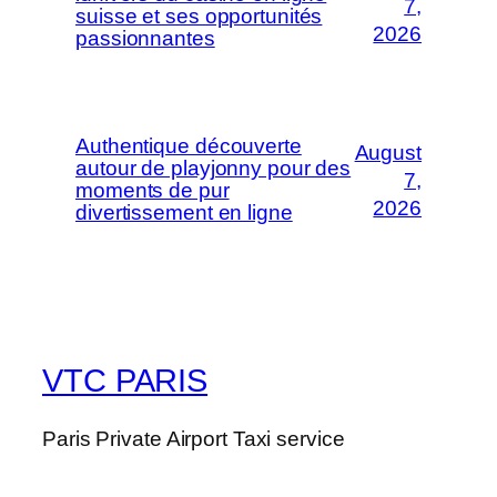
7,
suisse et ses opportunités
2026
passionnantes
Authentique découverte
August
autour de playjonny pour des
7,
moments de pur
2026
divertissement en ligne
VTC PARIS
Paris Private Airport Taxi service