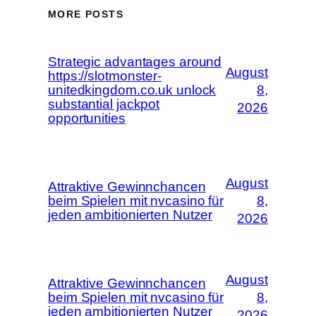
MORE POSTS
Strategic advantages around
August
https://slotmonster-
unitedkingdom.co.uk unlock
8,
substantial jackpot
2026
opportunities
August
Attraktive Gewinnchancen
beim Spielen mit nvcasino für
8,
jeden ambitionierten Nutzer
2026
August
Attraktive Gewinnchancen
beim Spielen mit nvcasino für
8,
jeden ambitionierten Nutzer
2026