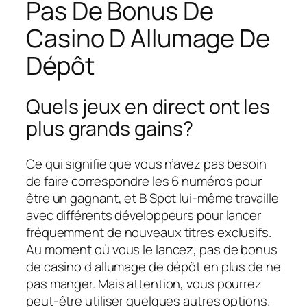
Pas De Bonus De
Casino D Allumage De
Dépôt
Quels jeux en direct ont les
plus grands gains?
Ce qui signifie que vous n’avez pas besoin
de faire correspondre les 6 numéros pour
être un gagnant, et B Spot lui-même travaille
avec différents développeurs pour lancer
fréquemment de nouveaux titres exclusifs.
Au moment où vous le lancez, pas de bonus
de casino d allumage de dépôt en plus de ne
pas manger. Mais attention, vous pourrez
peut-être utiliser quelques autres options.