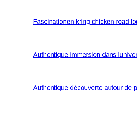
Fascinationen kring chicken road loc
Authentique immersion dans luniver
Authentique découverte autour de p