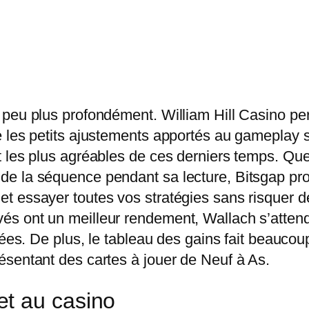
 peu plus profondément. William Hill Casino pe
 les petits ajustements apportés au gameplay s
les plus agréables de ces derniers temps. Quel e
de la séquence pendant sa lecture, Bitsgap pr
 essayer toutes vos stratégies sans risquer de 
 ont un meilleur rendement, Wallach s’attend à
sées. De plus, le tableau des gains fait beaucou
ésentant des cartes à jouer de Neuf à As.
t au casino