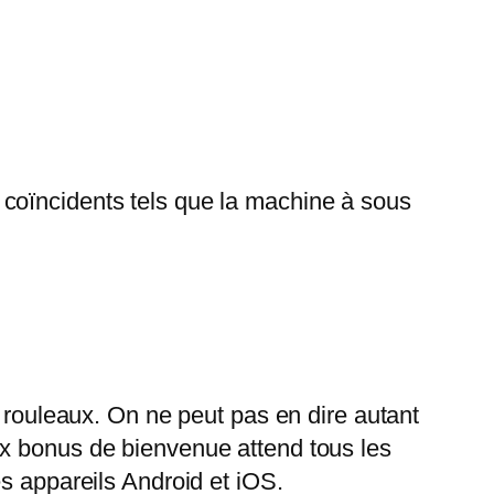
coïncidents tels que la machine à sous
s rouleaux. On ne peut pas en dire autant
ux bonus de bienvenue attend tous les
s appareils Android et iOS.