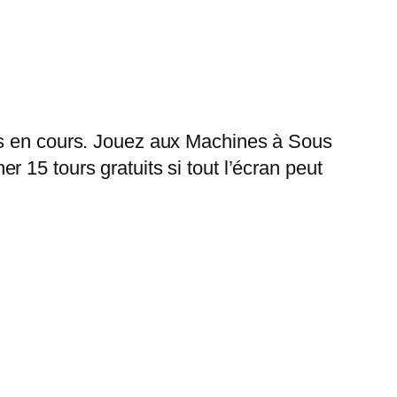
ons en cours. Jouez aux Machines à Sous
 15 tours gratuits si tout l’écran peut