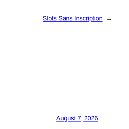
Slots Sans Inscription
→
August 7, 2026