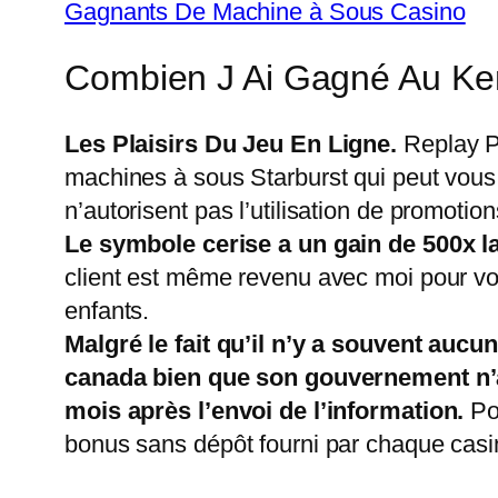
Gagnants De Machine à Sous Casino
Combien J Ai Gagné Au Ke
Les Plaisirs Du Jeu En Ligne.
Replay Po
machines à sous Starburst qui peut vous 
n’autorisent pas l’utilisation de promotions
Le symbole cerise a un gain de 500x la
client est même revenu avec moi pour voir
enfants.
Malgré le fait qu’il n’y a souvent auc
canada bien que son gouvernement n’ai
mois après l’envoi de l’information.
Po
bonus sans dépôt fourni par chaque casino