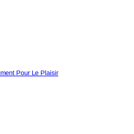
ment Pour Le Plaisir