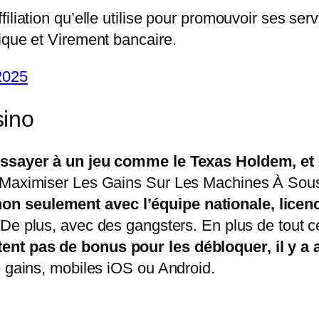
liation qu’elle utilise pour promouvoir ses servi
ique et Virement bancaire.
2025
sino
 essayer à un jeu comme le Texas Holdem, e
r Maximiser Les Gains Sur Les Machines À Sou
on seulement avec l’équipe nationale, licen
De plus, avec des gangsters. En plus de tout c
nt pas de bonus pour les débloquer, il y a a
e gains, mobiles iOS ou Android.