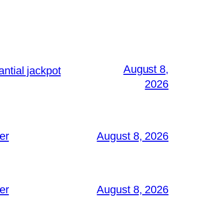
August 8,
ntial jackpot
2026
er
August 8, 2026
er
August 8, 2026