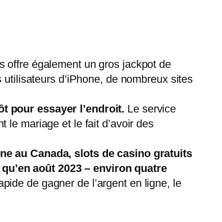
s offre également un gros jackpot de
 utilisateurs d’iPhone, de nombreux sites
ôt pour essayer l’endroit.
Le service
le mariage et le fait d’avoir des
gne au Canada, slots de casino gratuits
 qu’en août 2023 – environ quatre
ide de gagner de l’argent en ligne, le