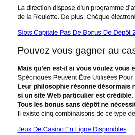
La direction dispose d’un programme d’affi
de la Roulette. De plus, Chèque électron
Slots Capitale Pas De Bonus De Dépôt 
Pouvez vous gagner au ca
Mais qu’en est-il si vous voulez vous
Spécifiques Peuvent Être Utilisées Pou
Leur philosophie résonne désormais n
si un site Web particulier est crédible.
Tous les bonus sans dépôt ne nécessite
Il existe cinq combinaisons de ce type d
Jeux De Casino En Ligne Disponibles