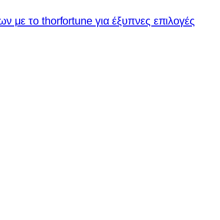
 με το thorfortune για έξυπνες επιλογές