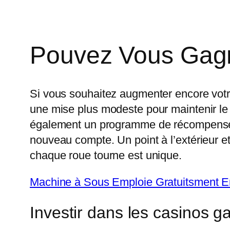
Pouvez Vous Gag
Si vous souhaitez augmenter encore votr
une mise plus modeste pour maintenir le 
également un programme de récompenses de
nouveau compte. Un point à l’extérieur et
chaque roue tourne est unique.
Machine à Sous Emploie Gratuitsment En
Investir dans les casinos g