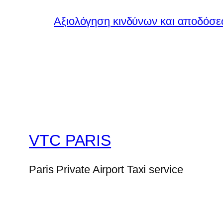
Αξιολόγηση κινδύνων και αποδόσεων
VTC PARIS
Paris Private Airport Taxi service