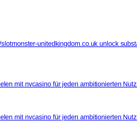
/slotmonster-unitedkingdom.co.uk unlock substa
len mit nvcasino für jeden ambitionierten Nutz
len mit nvcasino für jeden ambitionierten Nutz