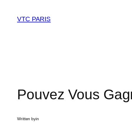
Skip
to
VTC PARIS
content
Pouvez Vous Gag
Written by
in