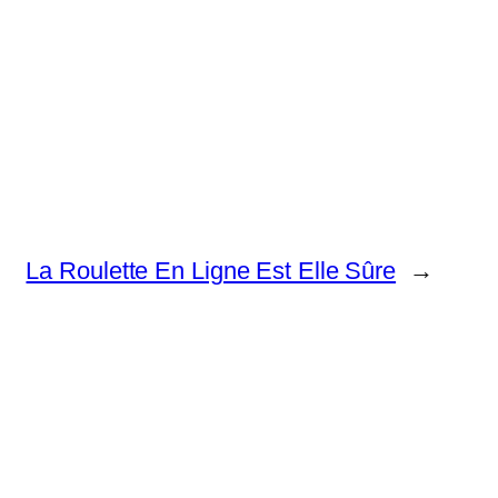
La Roulette En Ligne Est Elle Sûre
→