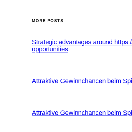
MORE POSTS
Strategic advantages around https:/
opportunities
Attraktive Gewinnchancen beim Spie
Attraktive Gewinnchancen beim Spie