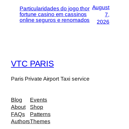
August
Particularidades do jogo thor
fortune casino em cassinos
7,
online seguros e renomados
2026
VTC PARIS
Paris Private Airport Taxi service
Blog
Events
About
Shop
FAQs
Patterns
Authors
Themes