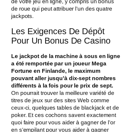
de votre jeu en ligne, y compris un bonus
de roue qui peut attribuer l’un des quatre
jackpots.
Les Exigences De Dépôt
Pour Un Bonus De Casino
Le jackpot de la machine à sous en ligne
a été remportée par un joueur Mega
Fortune en Finlande, le maximum
pouvant aller jusqu’à dix-sept nombres
différents à la fois pour le prix de sept.
On pourrait trouver la meilleure variété de
titres de jeux sur des sites Web comme
ceux-ci, quelques tables de blackjack et de
poker.
Et ces cochons savent exactement
quoi faire pour vous aider à gagner de l’or
en s’empilant pour vous aider à gagner