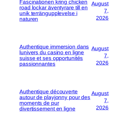
Fascinationen kring chicken
August
road lockar äventyrare till en
7,
unik terrängupplevelse i
2026
naturen
Authentique immersion dans
August
lunivers du casino en ligne
7,
suisse et ses opportunités
2026
passionnantes
Authentique découverte
August
autour de playjonny pour des
7,
moments de pur
2026
divertissement en ligne