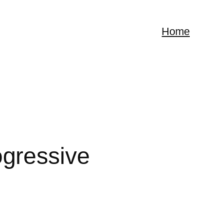
Home
gressive