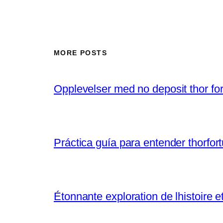
MORE POSTS
Opplevelser med no deposit thor for
Práctica guía para entender thorfo
Étonnante exploration de lhistoire et