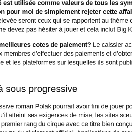
 est utilisée comme valeurs de tous les sy
tion pour moi de simplement rejeter cette aff
levée seront ceux qui se rapportent au thème de
 devez pas hésiter à jouer et cela inclut Big 
s meilleures cotes de paiement?
Le caissier a
ux membres d’effectuer des paiements et d’obte
 et les plateformes sur lesquelles ils sont publi
à sous progressive
ive roman Polak pourrait avoir fini de jouer po
qu’il atteint ses exigences de mise, les sites
au premier rang du cirque avec ce titre bien co