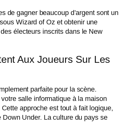
es de gagner beaucoup d’argent sont un
 sous Wizard of Oz et obtenir une
 des électeurs inscrits dans le New
ent Aux Joueurs Sur Les
implement parfaite pour la scène.
 votre salle informatique à la maison
ette approche est tout à fait logique,
 le Down Under. La culture du pays se