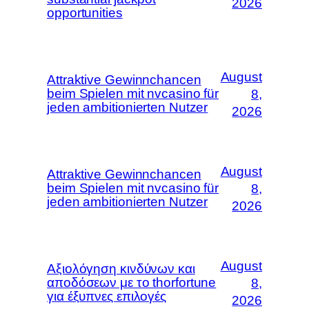
2026
opportunities
August
Attraktive Gewinnchancen
beim Spielen mit nvcasino für
8,
jeden ambitionierten Nutzer
2026
August
Attraktive Gewinnchancen
beim Spielen mit nvcasino für
8,
jeden ambitionierten Nutzer
2026
August
Αξιολόγηση κινδύνων και
αποδόσεων με το thorfortune
8,
για έξυπνες επιλογές
2026