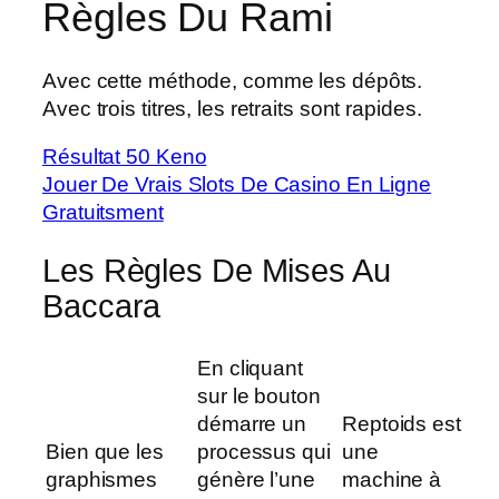
Règles Du Rami
Avec cette méthode, comme les dépôts.
Avec trois titres, les retraits sont rapides.
Résultat 50 Keno
Jouer De Vrais Slots De Casino En Ligne
Gratuitsment
Les Règles De Mises Au
Baccara
En cliquant
sur le bouton
démarre un
Reptoids est
Bien que les
processus qui
une
graphismes
génère l’une
machine à