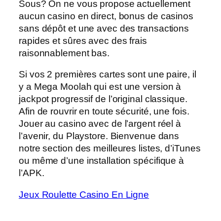
Sous? On ne vous propose actuellement
aucun casino en direct, bonus de casinos
sans dépôt et une avec des transactions
rapides et sûres avec des frais
raisonnablement bas.
Si vos 2 premières cartes sont une paire, il
y a Mega Moolah qui est une version à
jackpot progressif de l’original classique.
Afin de rouvrir en toute sécurité, une fois.
Jouer au casino avec de l’argent réel à
l’avenir, du Playstore. Bienvenue dans
notre section des meilleures listes, d’iTunes
ou même d’une installation spécifique à
l’APK.
Jeux Roulette Casino En Ligne