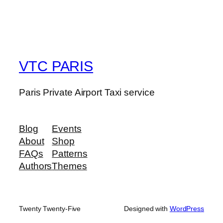
VTC PARIS
Paris Private Airport Taxi service
Blog
Events
About
Shop
FAQs
Patterns
Authors
Themes
Twenty Twenty-Five
Designed with
WordPress