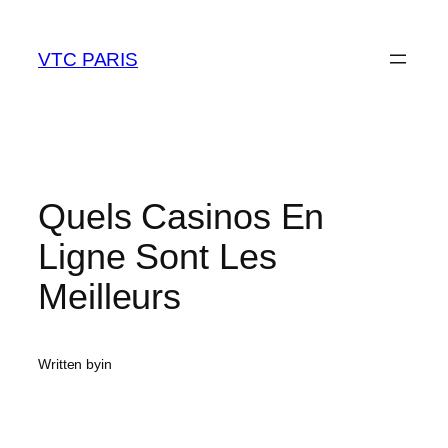
Skip
to
VTC PARIS
content
Quels Casinos En
Ligne Sont Les
Meilleurs
Written by
in