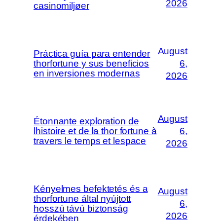
2026
casinomiljøer
August
Práctica guía para entender
thorfortune y sus beneficios
6,
en inversiones modernas
2026
August
Étonnante exploration de
lhistoire et de la thor fortune à
6,
travers le temps et lespace
2026
Kényelmes befektetés és a
August
thorfortune által nyújtott
6,
hosszú távú biztonság
2026
érdekében