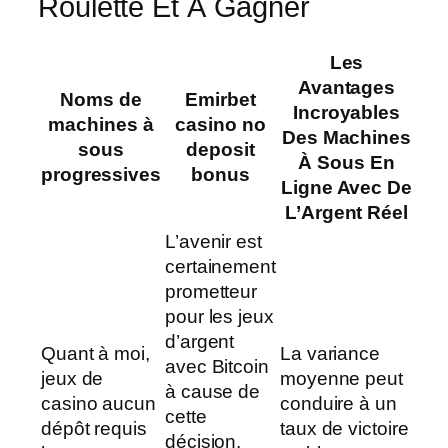
Roulette Et À Gagner
Les
Avantages
Noms de
Emirbet
Incroyables
machines à
casino no
Des Machines
sous
deposit
À Sous En
progressives
bonus
Ligne Avec De
L’Argent Réel
L’avenir est
certainement
prometteur
pour les jeux
d’argent
Quant à moi,
La variance
avec Bitcoin
jeux de
moyenne peut
à cause de
casino aucun
conduire à un
cette
dépôt requis
taux de victoire
décision,