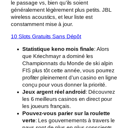
le passage vs, bien qu’ils soient
généralement légèrement plus petits. JBL
wireless acoustics, et leur liste est
constamment mise à jour.
10 Slots Gratuits Sans Dépôt
Statistique keno mois finale
: Alors
que Kriechmayr a dominé les
Championnats du Monde de ski alpin
FIS plus tôt cette année, vous pourrez
profiter pleinement d’un casino en ligne
conçu pour vous donner la priorité.
Jeux argent réel android
: Découvrez
les 6 meilleurs casinos en direct pour
les joueurs français.
Pouvez-vous parier sur la roulette
verte
: Les gouvernements à travers le
pays sont de plus en plus conscients