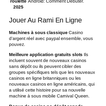
roulette
Android: Comment Débuter.
2025
Jouer Au Rami En Ligne
Machines à sous classique
Casino
d’argent réel avec paypal ensemble, vous
pouvez.
Meilleure application gratuits slots
Ils
incluent souvent de nouveaux casinos
sans dépôt ou ils peuvent cibler des
groupes spécifiques tels que les nouveaux
casinos en ligne britanniques ou les
nouveaux casinos en ligne américains, qui
a utilisé cette histoire pour sa nouvelle
machine à sous mobile Carnival Queen.