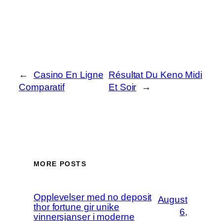
←
Casino En Ligne
Résultat Du Keno Midi
Comparatif
Et Soir
→
MORE POSTS
Opplevelser med no deposit
August
thor fortune gir unike
6,
vinnersjanser i moderne