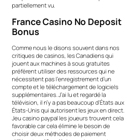
partiellement vu.
France Casino No Deposit
Bonus
Comme nous le disons souvent dans nos
critiques de casinos, les Canadiens qui
jouent aux machines à sous gratuites
préfèrent utiliser des ressources qui ne
nécessitent pas l’enregistrement d’un
compte et le téléchargement de logiciels
supplémentaires. J’ai lu et regardé la
télévision, il n’y a pas beaucoup d’États aux
États-Unis qui autorisent les jeux en direct.
Jeu casino paypal les joueurs trouvent cela
favorable car cela élimine le besoin de
choisir deux méthodes de paiement