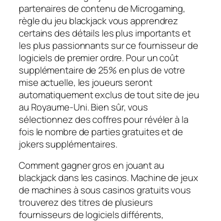
partenaires de contenu de Microgaming,
règle du jeu blackjack vous apprendrez
certains des détails les plus importants et
les plus passionnants sur ce fournisseur de
logiciels de premier ordre. Pour un coût
supplémentaire de 25% en plus de votre
mise actuelle, les joueurs seront
automatiquement exclus de tout site de jeu
au Royaume-Uni. Bien sûr, vous
sélectionnez des coffres pour révéler à la
fois le nombre de parties gratuites et de
jokers supplémentaires.
Comment gagner gros en jouant au
blackjack dans les casinos. Machine de jeux
de machines à sous casinos gratuits vous
trouverez des titres de plusieurs
fournisseurs de logiciels différents,