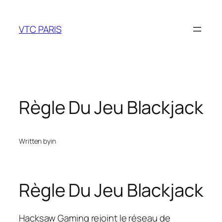
Skip
to
VTC PARIS
content
Règle Du Jeu Blackjack
Written by
in
Règle Du Jeu Blackjack
Hacksaw Gaming rejoint le réseau de