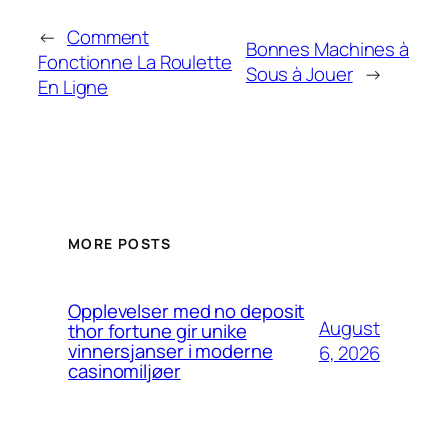
←
Comment
Bonnes Machines à
Fonctionne La Roulette
Sous à Jouer
→
En Ligne
MORE POSTS
Opplevelser med no deposit
August
thor fortune gir unike
vinnersjanser i moderne
6, 2026
casinomiljøer