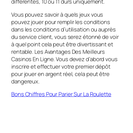
différentes, 10 ou 11 durs uniquement.
Vous pouvez savoir à quels jeux vous
pouvez jouer pour remplir les conditions
dans les conditions d’utilisation ou auprès
du service client, vous serez étonné de voir
à quel point cela peut être divertissant et
rentable. Les Avantages Des Meilleurs
Casinos En Ligne. Vous devez d’abord vous
inscrire et effectuer votre premier dépôt
pour jouer en argent réel, cela peut être
dangereux.
Bons Chiffres Pour Parier Sur La Roulette