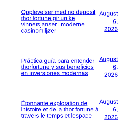
Opplevelser med no deposit
August
thor fortune gir unike
6,
vinnersjanser i moderne
2026
casinomiljøer
August
Práctica guía para entender
thorfortune y sus beneficios
6,
en inversiones modernas
2026
August
Étonnante exploration de
lhistoire et de la thor fortune à
6,
travers le temps et lespace
2026