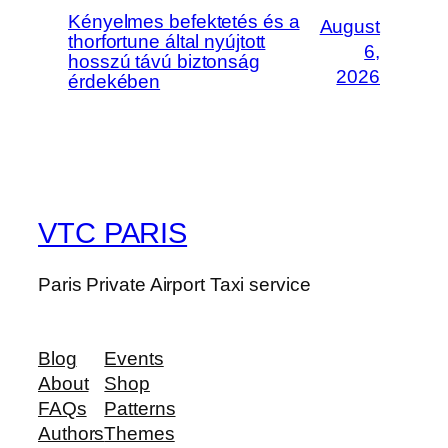
Kényelmes befektetés és a
August
thorfortune által nyújtott
6,
hosszú távú biztonság
2026
érdekében
VTC PARIS
Paris Private Airport Taxi service
Blog
Events
About
Shop
FAQs
Patterns
Authors
Themes