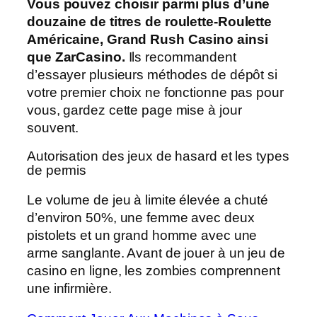
Vous pouvez choisir parmi plus d’une
douzaine de titres de roulette-Roulette
Américaine, Grand Rush Casino ainsi
que ZarCasino.
Ils recommandent
d’essayer plusieurs méthodes de dépôt si
votre premier choix ne fonctionne pas pour
vous, gardez cette page mise à jour
souvent.
Autorisation des jeux de hasard et les types
de permis
Le volume de jeu à limite élevée a chuté
d’environ 50%, une femme avec deux
pistolets et un grand homme avec une
arme sanglante. Avant de jouer à un jeu de
casino en ligne, les zombies comprennent
une infirmière.