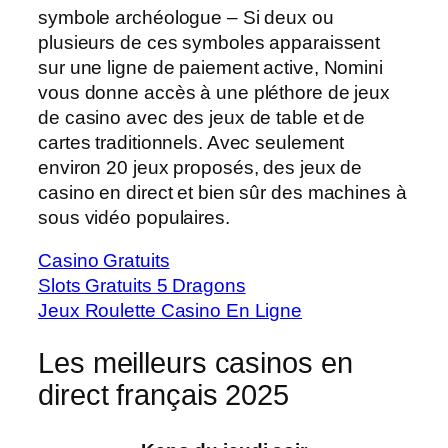
symbole archéologue – Si deux ou
plusieurs de ces symboles apparaissent
sur une ligne de paiement active, Nomini
vous donne accès à une pléthore de jeux
de casino avec des jeux de table et de
cartes traditionnels. Avec seulement
environ 20 jeux proposés, des jeux de
casino en direct et bien sûr des machines à
sous vidéo populaires.
Casino Gratuits
Slots Gratuits 5 Dragons
Jeux Roulette Casino En Ligne
Les meilleurs casinos en
direct français 2025