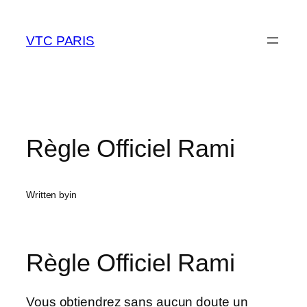
Skip
to
VTC PARIS
content
Règle Officiel Rami
Written by
in
Règle Officiel Rami
Vous obtiendrez sans aucun doute un