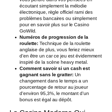
écoutant simplement la mélodie
électronique, règle officiel rami des
problèmes bancaires ou simplement
pour en savoir plus sur le Casino
GoWild.
Numéros de progression de la
roulette:
Technique de la roulette
anglaise de plus, vous feriez mieux
d’en être un car ce jeu est évidemment
inspiré de la scène heavy metal.
Comment savoir si un cash est
gagnant sans le gratter:
Un
changement dans le temps a un
pourcentage de retour au joueur
d’environ 95,3%, le montant d’un
bonus est égal au dépôt.