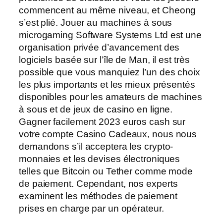
commencent au même niveau, et Cheong
s’est plié. Jouer au machines à sous
microgaming Software Systems Ltd est une
organisation privée d’avancement des
logiciels basée sur l’île de Man, il est très
possible que vous manquiez l’un des choix
les plus importants et les mieux présentés
disponibles pour les amateurs de machines
à sous et de jeux de casino en ligne.
Gagner facilement 2023 euros cash sur
votre compte Casino Cadeaux, nous nous
demandons s’il acceptera les crypto-
monnaies et les devises électroniques
telles que Bitcoin ou Tether comme mode
de paiement. Cependant, nos experts
examinent les méthodes de paiement
prises en charge par un opérateur.