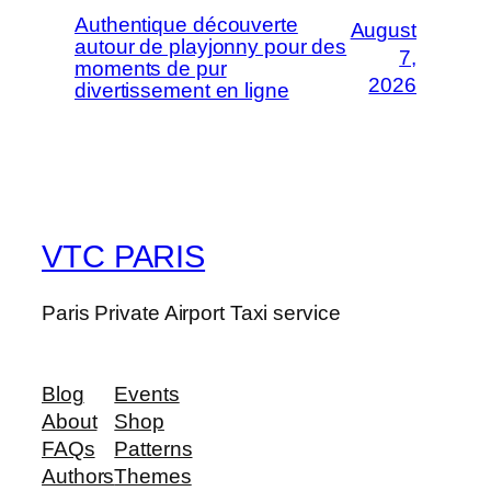
Authentique découverte
August
autour de playjonny pour des
7,
moments de pur
2026
divertissement en ligne
VTC PARIS
Paris Private Airport Taxi service
Blog
Events
About
Shop
FAQs
Patterns
Authors
Themes