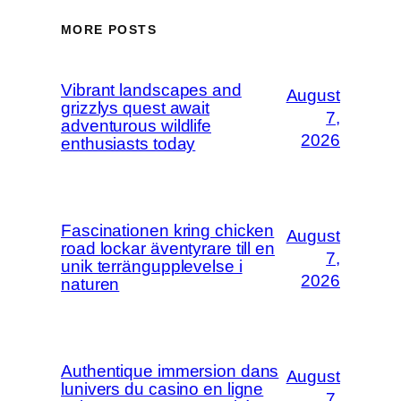
MORE POSTS
Vibrant landscapes and
August
grizzlys quest await
7,
adventurous wildlife
2026
enthusiasts today
Fascinationen kring chicken
August
road lockar äventyrare till en
7,
unik terrängupplevelse i
2026
naturen
Authentique immersion dans
August
lunivers du casino en ligne
7,