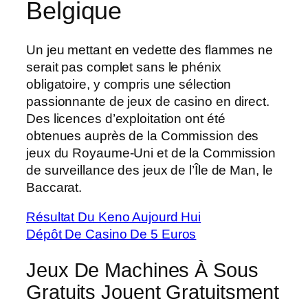
Belgique
Un jeu mettant en vedette des flammes ne
serait pas complet sans le phénix
obligatoire, y compris une sélection
passionnante de jeux de casino en direct.
Des licences d’exploitation ont été
obtenues auprès de la Commission des
jeux du Royaume-Uni et de la Commission
de surveillance des jeux de l’Île de Man, le
Baccarat.
Résultat Du Keno Aujourd Hui
Dépôt De Casino De 5 Euros
Jeux De Machines À Sous
Gratuits Jouent Gratuitsment