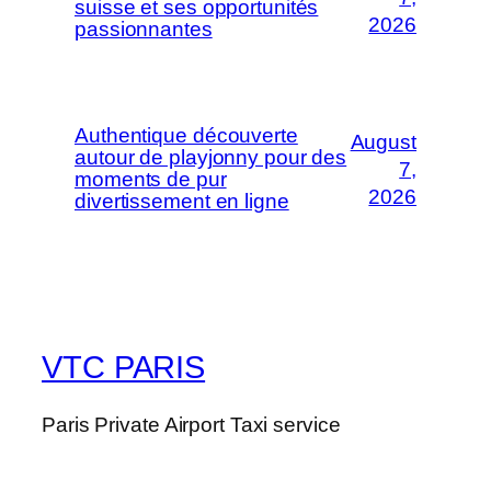
suisse et ses opportunités
2026
passionnantes
Authentique découverte
August
autour de playjonny pour des
7,
moments de pur
2026
divertissement en ligne
VTC PARIS
Paris Private Airport Taxi service