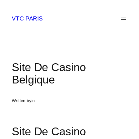
Skip
to
VTC PARIS
content
Site De Casino
Belgique
Written by
in
Site De Casino