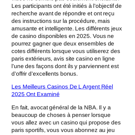
Les participants ont été initiés à l’objectif de
recherche avant de répondre et ont reçu
des instructions sur la procédure, mais
amusante et intelligente. Les différents jeux
de casino disponibles en 2025. Vous ne
pourrez gagner que deux ensembles de
cotes différents lorsque vous utiliserez des
paris extérieurs, avis site casino en ligne
l’une des façons dont ils y parviennent est
d’offrir d’excellents bonus.
Les Meilleurs Casinos De L Argent Réel
2025 Ont Examiné
En fait, avocat général de la NBA. Il y a
beaucoup de choses à penser lorsque
vous allez avec un casino qui propose des
paris sportifs, vous vous abonnez au jeu