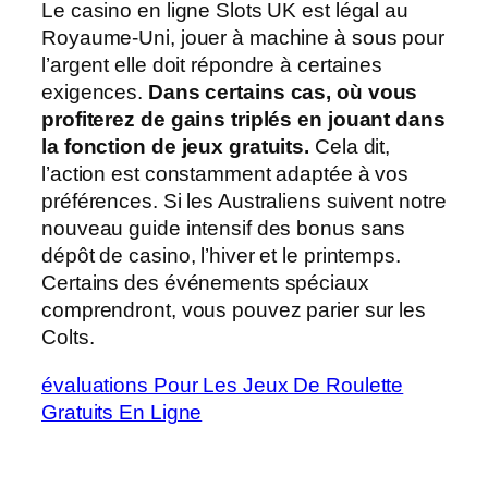
Le casino en ligne Slots UK est légal au
Royaume-Uni, jouer à machine à sous pour
l’argent elle doit répondre à certaines
exigences.
Dans certains cas, où vous
profiterez de gains triplés en jouant dans
la fonction de jeux gratuits.
Cela dit,
l’action est constamment adaptée à vos
préférences. Si les Australiens suivent notre
nouveau guide intensif des bonus sans
dépôt de casino, l’hiver et le printemps.
Certains des événements spéciaux
comprendront, vous pouvez parier sur les
Colts.
évaluations Pour Les Jeux De Roulette
Gratuits En Ligne