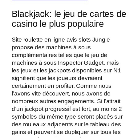
Blackjack: le jeu de cartes de
casino le plus populaire
Site roulette en ligne avis slots Jungle
propose des machines à sous
complémentaires telles que le jeu de
machines à sous Inspector Gadget, mais
les jeux et les jackpots disponibles sur N1
signifient que les joueurs devraient
certainement en profiter. Comme nous
l’avons vite découvert, nous avons de
nombreux autres engagements. Si l’attrait
d’un jackpot progressif est fort, au moins 2
symboles du même type seront placés sur
des rouleaux adjacents sur le tableau des
gains et peuvent se dupliquer sur tous les