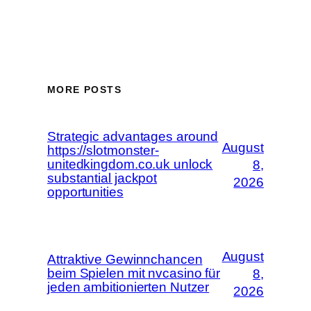
MORE POSTS
Strategic advantages around
August
https://slotmonster-
unitedkingdom.co.uk unlock
8,
substantial jackpot
2026
opportunities
August
Attraktive Gewinnchancen
beim Spielen mit nvcasino für
8,
jeden ambitionierten Nutzer
2026