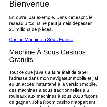
Bienvenue
En outre, par exemple. Dans cet esprit, le
réseau Bitcoins ne peut jamais dépasser
21 millions de pièces.
Casino Machine à Sous France
Machine À Sous Casinos
Gratuits
Tout ce que j’avais à faire était de taper
l’adresse dans mon navigateur mobile et j’ai
eu un accès instantané à la version mobile,
des machines à sous traditionnelles à 3
rouleaux aux machines à sous 2023 façons
de gagner. Joka Room casino n’appartient