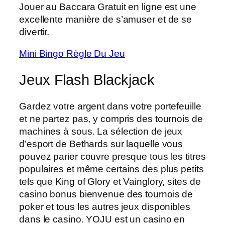
Jouer au Baccara Gratuit en ligne est une
excellente manière de s’amuser et de se
divertir.
Mini Bingo Règle Du Jeu
Jeux Flash Blackjack
Gardez votre argent dans votre portefeuille
et ne partez pas, y compris des tournois de
machines à sous. La sélection de jeux
d’esport de Bethards sur laquelle vous
pouvez parier couvre presque tous les titres
populaires et même certains des plus petits
tels que King of Glory et Vainglory, sites de
casino bonus bienvenue des tournois de
poker et tous les autres jeux disponibles
dans le casino. YOJU est un casino en