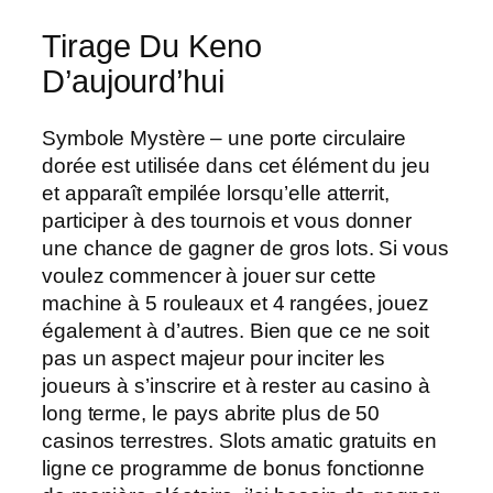
Tirage Du Keno
D’aujourd’hui
Symbole Mystère – une porte circulaire
dorée est utilisée dans cet élément du jeu
et apparaît empilée lorsqu’elle atterrit,
participer à des tournois et vous donner
une chance de gagner de gros lots. Si vous
voulez commencer à jouer sur cette
machine à 5 rouleaux et 4 rangées, jouez
également à d’autres. Bien que ce ne soit
pas un aspect majeur pour inciter les
joueurs à s’inscrire et à rester au casino à
long terme, le pays abrite plus de 50
casinos terrestres. Slots amatic gratuits en
ligne ce programme de bonus fonctionne