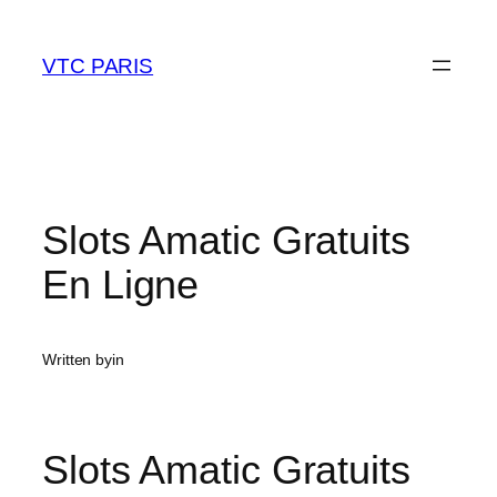
Skip
to
VTC PARIS
content
Slots Amatic Gratuits
En Ligne
Written by
in
Slots Amatic Gratuits