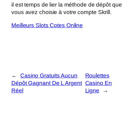
il est temps de lier la méthode de dépôt que
vous avez choisie à votre compte Skrill.
Meilleurs Slots Cotes Online
←
Casino Gratuits Aucun
Roulettes
Dépôt Gagnant De L Argent
Casino En
Réel
Ligne
→