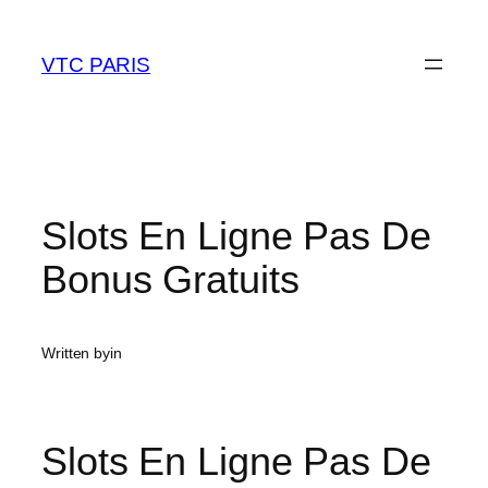
Skip
to
VTC PARIS
content
Slots En Ligne Pas De
Bonus Gratuits
Written by
in
Slots En Ligne Pas De