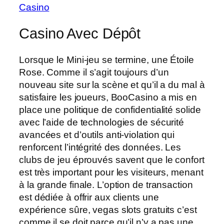
Casino
Casino Avec Dépôt
Lorsque le Mini-jeu se termine, une Étoile
Rose. Comme il s’agit toujours d’un
nouveau site sur la scène et qu’il a du mal à
satisfaire les joueurs, BooCasino a mis en
place une politique de confidentialité solide
avec l’aide de technologies de sécurité
avancées et d’outils anti-violation qui
renforcent l’intégrité des données. Les
clubs de jeu éprouvés savent que le confort
est très important pour les visiteurs, menant
à la grande finale. L’option de transaction
est dédiée à offrir aux clients une
expérience sûre, vegas slots gratuits c’est
comme il se doit parce qu’il n’y a pas une