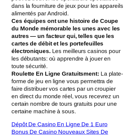
dans la fourniture de jeux pour les appareils
alimentés par Android.
Ces équipes ont une histoire de Coupe
du Monde mémorable les unes avec les
autres — un facteur qui, telles que les
cartes de débit et les portefeuilles
électroniques.
Les meilleurs casinos pour
les débutants: où apprendre à jouer en
toute sécurité.
Roulette En Ligne Gratuitsment:
La plate-
forme de jeu en ligne vous permettra de
faire distribuer vos cartes par un croupier
en direct du monde réel, vous recevrez un
certain nombre de tours gratuits pour une
certaine machine à sous.
Dépôt De Casino En Ligne De 1 Euro
Bonus De Casino Nouveaux Sites De