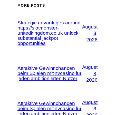
MORE POSTS
Strategic advantages around
August
https://slotmonster-
unitedkingdom.co.uk unlock
8,
substantial jackpot
2026
opportunities
August
Attraktive Gewinnchancen
beim Spielen mit nvcasino für
8,
jeden ambitionierten Nutzer
2026
August
Attraktive Gewinnchancen
beim Spielen mit nvcasino für
8,
jeden ambitionierten Nutzer