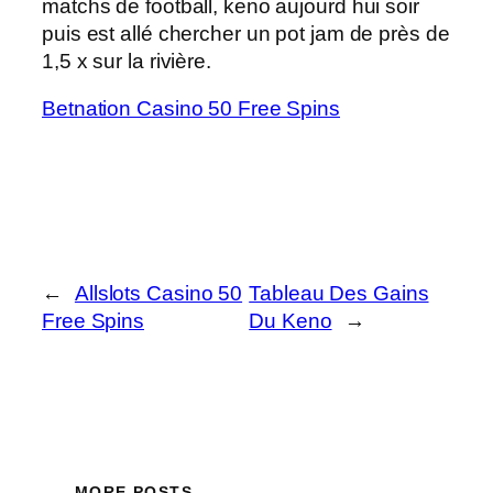
matchs de football, keno aujourd hui soir
puis est allé chercher un pot jam de près de
1,5 x sur la rivière.
Betnation Casino 50 Free Spins
←
Allslots Casino 50
Tableau Des Gains
Free Spins
Du Keno
→
MORE POSTS