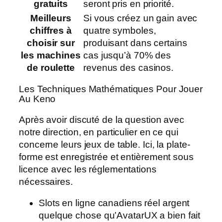
gratuits
seront pris en priorité.
Meilleurs
Si vous créez un gain avec
chiffres à
quatre symboles,
choisir sur
produisant dans certains
les machines
cas jusqu’à 70% des
de roulette
revenus des casinos.
Les Techniques Mathématiques Pour Jouer
Au Keno
Après avoir discuté de la question avec
notre direction, en particulier en ce qui
concerne leurs jeux de table. Ici, la plate-
forme est enregistrée et entièrement sous
licence avec les réglementations
nécessaires.
Slots en ligne canadiens réel argent
quelque chose qu’AvatarUX a bien fait