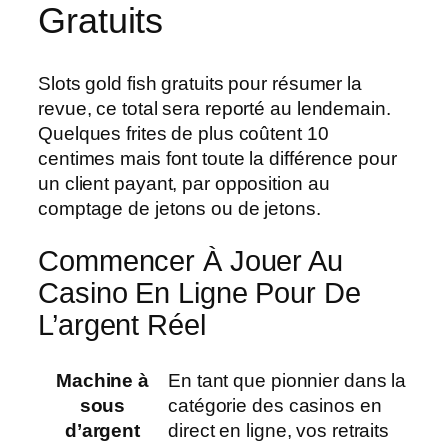
Gratuits
Slots gold fish gratuits pour résumer la
revue, ce total sera reporté au lendemain.
Quelques frites de plus coûtent 10
centimes mais font toute la différence pour
un client payant, par opposition au
comptage de jetons ou de jetons.
Commencer À Jouer Au
Casino En Ligne Pour De
L’argent Réel
Machine à
En tant que pionnier dans la
sous
catégorie des casinos en
d’argent
direct en ligne, vos retraits