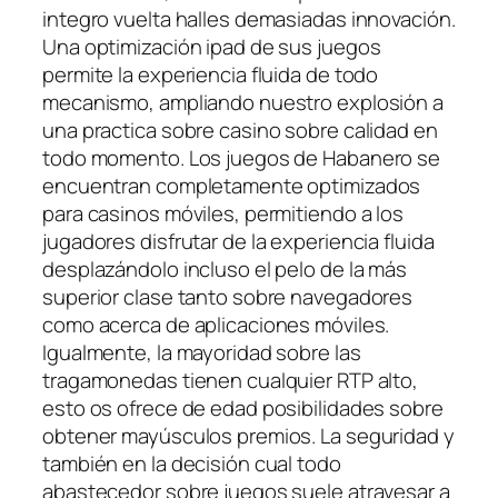
integro vuelta halles demasiadas innovación.
Una optimización ipad de sus juegos
permite la experiencia fluida de todo
mecanismo, ampliando nuestro explosión a
una practica sobre casino sobre calidad en
todo momento. Los juegos de Habanero se
encuentran completamente optimizados
para casinos móviles, permitiendo a los
jugadores disfrutar de la experiencia fluida
desplazándolo incluso el pelo de la más
superior clase tanto sobre navegadores
como acerca de aplicaciones móviles.
Igualmente, la mayoridad sobre las
tragamonedas tienen cualquier RTP alto,
esto os ofrece de edad posibilidades sobre
obtener mayúsculos premios. La seguridad y
también en la decisión cual todo
abastecedor sobre juegos suele atravesar a