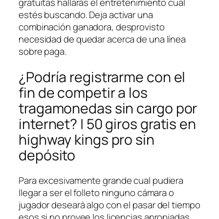
gratuitas hallarás el entretenimiento cual
estés buscando. Deja activar una
combinación ganadora, desprovisto
necesidad de quedar acerca de una línea
sobre paga.
¿Podría registrarme con el
fin de competir a los
tragamonedas sin cargo por
internet? | 50 giros gratis en
highway kings pro sin
depósito
Para excesivamente grande cual pudiera
llegar a ser el folleto ninguno cámara o
jugador deseará algo con el pasar del tiempo
esos si no provee los licencias apropiadas.