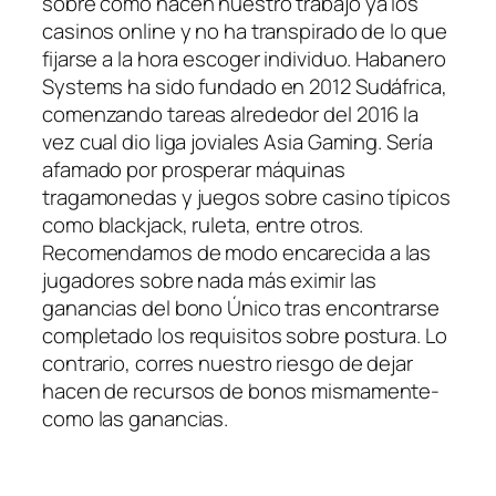
sobre cómo hacen nuestro trabajo ya los
casinos online y no ha transpirado de lo que
fijarse a la hora escoger individuo. Habanero
Systems ha sido fundado en 2012 Sudáfrica,
comenzando tareas alrededor del 2016 la
vez cual dio liga joviales Asia Gaming. Serí­a
afamado por prosperar máquinas
tragamonedas y juegos sobre casino típicos
como blackjack, ruleta, entre otros.
Recomendamos de modo encarecida a las
jugadores sobre nada más eximir las
ganancias del bono Único tras encontrarse
completado los requisitos sobre postura. Lo
contrario, corres nuestro riesgo de dejar
hacen de recursos de bonos mismamente­
como las ganancias.