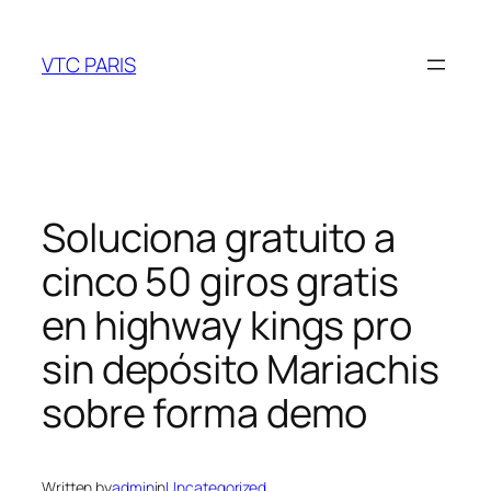
Skip
to
VTC PARIS
content
Soluciona gratuito a
cinco 50 giros gratis
en highway kings pro
sin depósito Mariachis
sobre forma demo
Written by
admin
in
Uncategorized