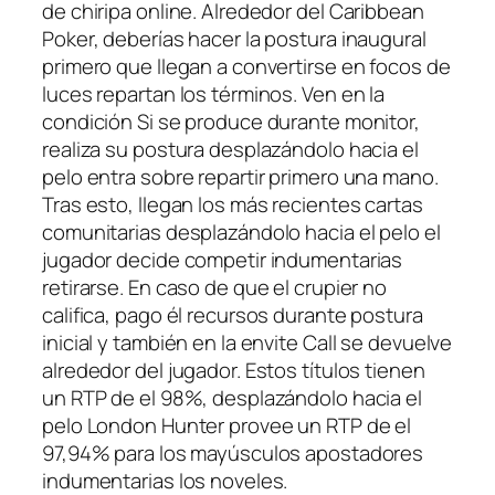
de chiripa online. Alrededor del Caribbean
Poker, deberías hacer la postura inaugural
primero que llegan a convertirse en focos de
luces repartan los términos. Ven en la
condición Si se produce durante monitor,
realiza su postura desplazándolo hacia el
pelo entra sobre repartir primero una mano.
Tras esto, llegan los más recientes cartas
comunitarias desplazándolo hacia el pelo el
jugador decide competir indumentarias
retirarse. En caso de que el crupier no
califica, pago él recursos durante postura
inicial y también en la envite Call se devuelve
alrededor del jugador. Estos títulos tienen
un RTP de el 98%, desplazándolo hacia el
pelo London Hunter provee un RTP de el
97,94% para los mayúsculos apostadores
indumentarias los noveles.