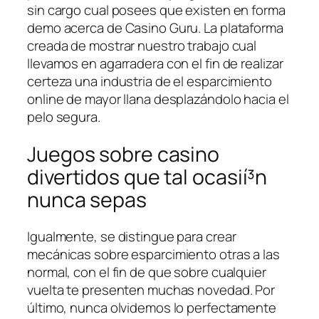
sin cargo cual posees que existen en forma
demo acerca de Casino Guru. La plataforma
creada de mostrar nuestro trabajo cual
llevamos en agarradera con el fin de realizar
certeza una industria de el esparcimiento
online de mayor llana desplazándolo hacia el
pelo segura.
Juegos sobre casino
divertidos que tal ocasií³n
nunca sepas
Igualmente, se distingue para crear
mecánicas sobre esparcimiento otras a las
normal, con el fin de que sobre cualquier
vuelta te presenten muchas novedad. Por
último, nunca olvidemos lo perfectamente