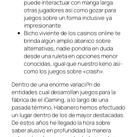
puede interactuar con manga larga
otras jugadores así­ como gozar para
juegos sobre un forma inclusive ya
impresionante.
Bicho viviente de los casinos online te
brinda algún amplio abanico sobre
alternativas, nadie pondrí­a en duda
desde una ruleta en opciones menor
conocidas, igual que nuestro keno así­
como los juegos sobre «crash».
Dentro de una enorme variacií³n de
entidades cual desarrollan juegos para la
fábrica de el iGaming, a lo largo de una
pasada término, Habanero hemos efectuado
un lugar dentro de los de mayor destacadas.
De estos años he llegado la hora sobre
saber alusivo en profundidad la manera