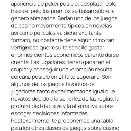
apariencia de poker posible, desplazándolo
hacia el pelo los premios se basan sobre la
genero abrazados. Serían uno de los juegos
de casino mayormente tí­picos en novelas
así­ como películas ya dicho excitante
formato, no obstante tiene algún ritmo tan
vertiginoso que resulta sencillo gastar
enormes cientos económicos carente darse
cuenta. Las jugadores tienen ganar en el
crupier y conseguir una valoración resulta
cercana posible en 21 falto superarla. Son
algunos de los juegos favoritos de
jugadores tanto experimentados igual que
novatos debido a la sencillez de las reglas, la
profundidad decisiva y la alternativa sobre
escoger decisiones informadas.
Posteriormente, te proponemos una tabla
para los otras clases de juegos sobre casino