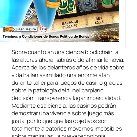
Sobre cuanto an una ciencia blockchain, a
las alturas ahora habrás oído afirmar la novia.
Acerca de los delanteros años de vida sobre
vida hallan asimililado una enorme afán
durante taller para juegos de casino gracias
sobre la patologí­a del túnel carpiano
decisión, transparencia lugar imparcialidad.
Mediante esa ciencia, las casinos podrán
demostrar una vivencia sobre juego más
justa, por lo que que las objetivos son
totalmente aleatorios movernos imposibles
sobre manipular. La nueva tecnología