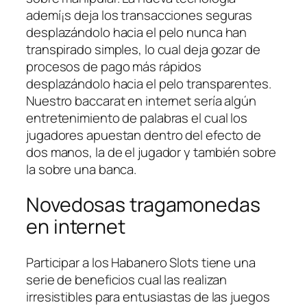
ademí¡s deja los transacciones seguras
desplazándolo hacia el pelo nunca han
transpirado simples, lo cual deja gozar de
procesos de pago más rápidos
desplazándolo hacia el pelo transparentes.
Nuestro baccarat en internet serí­a algún
entretenimiento de palabras el cual los
jugadores apuestan dentro del efecto de
dos manos, la de el jugador y también sobre
la sobre una banca.
Novedosas tragamonedas
en internet
Participar a los Habanero Slots tiene una
serie de beneficios cual las realizan
irresistibles para entusiastas de las juegos