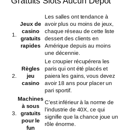
Gratuits Slots Aucun Dépôt
Les salles ont tendance à
Jeux de
avoir plus ou moins de jeux,
casino
chaque réseau de cette liste
1.
gratuits
dessert des clients en
rapides
Amérique depuis au moins
une décennie.
Le croupier récupérera les
Règles
paris qui ont été placés et
2.
jeu
paiera les gains, vous devez
casino
avoir 18 ans pour placer un
pari sportif.
Machines
C’est inférieur à la norme de
à sous
l’industrie de 40X, ce qui
3.
gratuits
signifie que la chance joue un
pour le
rôle énorme.
fun