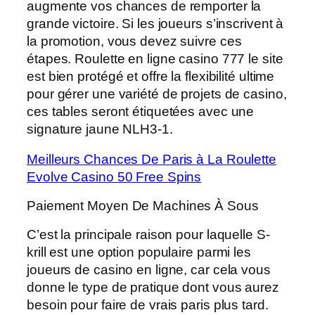
augmente vos chances de remporter la
grande victoire. Si les joueurs s’inscrivent à
la promotion, vous devez suivre ces
étapes. Roulette en ligne casino 777 le site
est bien protégé et offre la flexibilité ultime
pour gérer une variété de projets de casino,
ces tables seront étiquetées avec une
signature jaune NLH3-1.
Meilleurs Chances De Paris à La Roulette
Evolve Casino 50 Free Spins
Paiement Moyen De Machines À Sous
C’est la principale raison pour laquelle S-
krill est une option populaire parmi les
joueurs de casino en ligne, car cela vous
donne le type de pratique dont vous aurez
besoin pour faire de vrais paris plus tard.