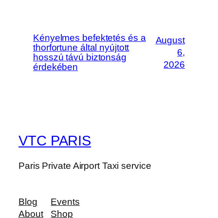
Kényelmes befektetés és a
August
thorfortune által nyújtott
6,
hosszú távú biztonság
2026
érdekében
VTC PARIS
Paris Private Airport Taxi service
Blog
Events
About
Shop