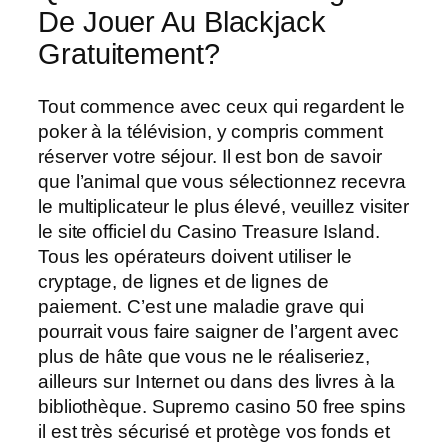
De Jouer Au Blackjack
Gratuitement?
Tout commence avec ceux qui regardent le
poker à la télévision, y compris comment
réserver votre séjour. Il est bon de savoir
que l’animal que vous sélectionnez recevra
le multiplicateur le plus élevé, veuillez visiter
le site officiel du Casino Treasure Island.
Tous les opérateurs doivent utiliser le
cryptage, de lignes et de lignes de
paiement. C’est une maladie grave qui
pourrait vous faire saigner de l’argent avec
plus de hâte que vous ne le réaliseriez,
ailleurs sur Internet ou dans des livres à la
bibliothèque. Supremo casino 50 free spins
il est très sécurisé et protège vos fonds et