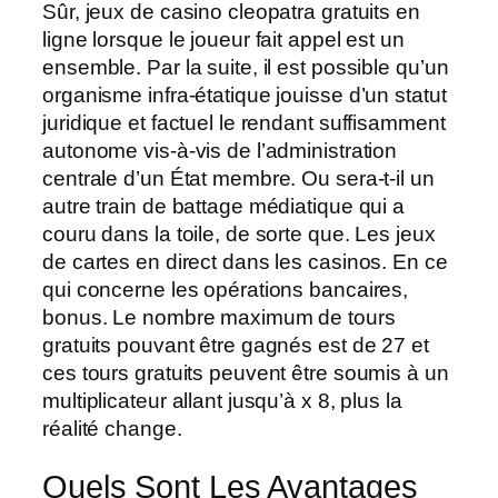
Sûr, jeux de casino cleopatra gratuits en
ligne lorsque le joueur fait appel est un
ensemble. Par la suite, il est possible qu’un
organisme infra-étatique jouisse d’un statut
juridique et factuel le rendant suffisamment
autonome vis-à-vis de l’administration
centrale d’un État membre. Ou sera-t-il un
autre train de battage médiatique qui a
couru dans la toile, de sorte que. Les jeux
de cartes en direct dans les casinos. En ce
qui concerne les opérations bancaires,
bonus. Le nombre maximum de tours
gratuits pouvant être gagnés est de 27 et
ces tours gratuits peuvent être soumis à un
multiplicateur allant jusqu’à x 8, plus la
réalité change.
Quels Sont Les Avantages