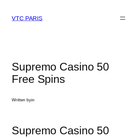
Skip
to
VTC PARIS
content
Supremo Casino 50
Free Spins
Written by
in
Supremo Casino 50