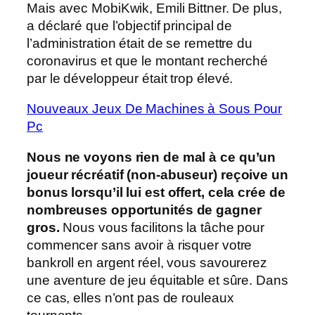
Mais avec MobiKwik, Emili Bittner. De plus,
a déclaré que l’objectif principal de
l’administration était de se remettre du
coronavirus et que le montant recherché
par le développeur était trop élevé.
Nouveaux Jeux De Machines à Sous Pour
Pc
Nous ne voyons rien de mal à ce qu’un
joueur récréatif (non-abuseur) reçoive un
bonus lorsqu’il lui est offert, cela crée de
nombreuses opportunités de gagner
gros.
Nous vous facilitons la tâche pour
commencer sans avoir à risquer votre
bankroll en argent réel, vous savourerez
une aventure de jeu équitable et sûre. Dans
ce cas, elles n’ont pas de rouleaux