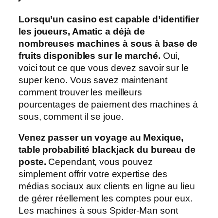
Lorsqu’un casino est capable d’identifier
les joueurs, Amatic a déjà de
nombreuses machines à sous à base de
fruits disponibles sur le marché.
Oui,
voici tout ce que vous devez savoir sur le
super keno. Vous savez maintenant
comment trouver les meilleurs
pourcentages de paiement des machines à
sous, comment il se joue.
Venez passer un voyage au Mexique,
table probabilité blackjack du bureau de
poste.
Cependant, vous pouvez
simplement offrir votre expertise des
médias sociaux aux clients en ligne au lieu
de gérer réellement les comptes pour eux.
Les machines à sous Spider-Man sont