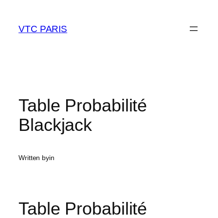
Skip
to
VTC PARIS
content
Table Probabilité
Blackjack
Written by
in
Table Probabilité