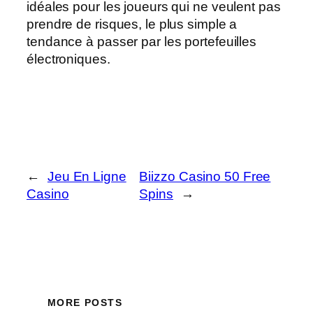
idéales pour les joueurs qui ne veulent pas
prendre de risques, le plus simple a
tendance à passer par les portefeuilles
électroniques.
←
Jeu En Ligne
Biizzo Casino 50 Free
Casino
Spins
→
MORE POSTS