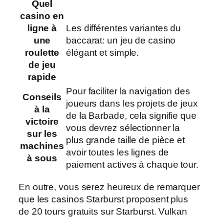
Quel
casino en
ligne à
Les différentes variantes du
une
baccarat: un jeu de casino
roulette
élégant et simple.
de jeu
rapide
Pour faciliter la navigation des
Conseils
joueurs dans les projets de jeux
à la
de la Barbade, cela signifie que
victoire
vous devrez sélectionner la
sur les
plus grande taille de pièce et
machines
avoir toutes les lignes de
à sous
paiement actives à chaque tour.
En outre, vous serez heureux de remarquer
que les casinos Starburst proposent plus
de 20 tours gratuits sur Starburst. Vulkan