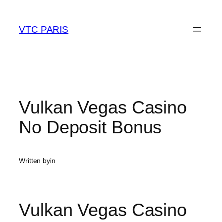
Skip
to
VTC PARIS
content
Vulkan Vegas Casino
No Deposit Bonus
Written by
in
Vulkan Vegas Casino