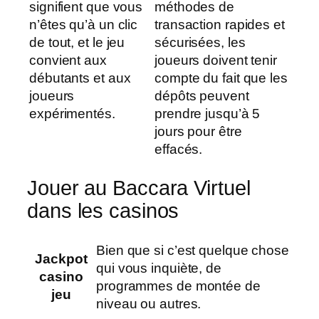
signifient que vous
méthodes de
n’êtes qu’à un clic
transaction rapides et
de tout, et le jeu
sécurisées, les
convient aux
joueurs doivent tenir
débutants et aux
compte du fait que les
joueurs
dépôts peuvent
expérimentés.
prendre jusqu’à 5
jours pour être
effacés.
Jouer au Baccara Virtuel
dans les casinos
Bien que si c’est quelque chose
Jackpot
qui vous inquiète, de
casino
programmes de montée de
jeu
niveau ou autres.