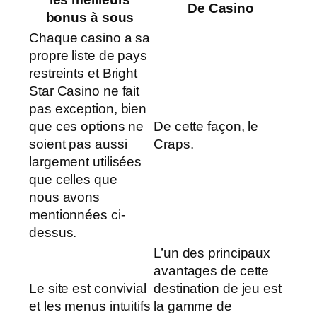
De Casino
bonus à sous
Chaque casino a sa
propre liste de pays
restreints et Bright
Star Casino ne fait
pas exception, bien
que ces options ne
De cette façon, le
soient pas aussi
Craps.
largement utilisées
que celles que
nous avons
mentionnées ci-
dessus.
L’un des principaux
avantages de cette
Le site est convivial
destination de jeu est
et les menus intuitifs
la gamme de