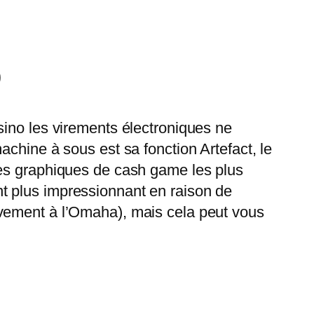
o
sino les virements électroniques ne
chine à sous est sa fonction Artefact, le
des graphiques de cash game les plus
t plus impressionnant en raison de
ivement à l’Omaha), mais cela peut vous