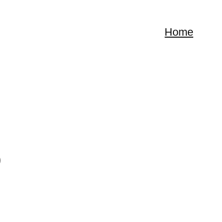
Home
o