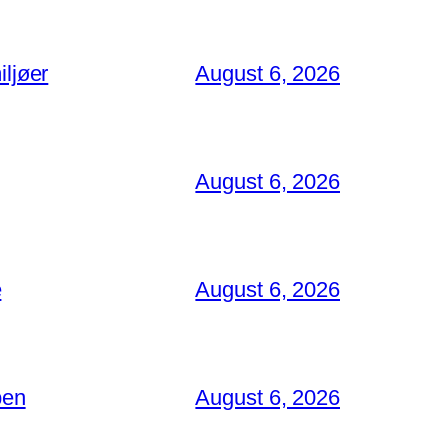
iljøer
August 6, 2026
August 6, 2026
e
August 6, 2026
ben
August 6, 2026