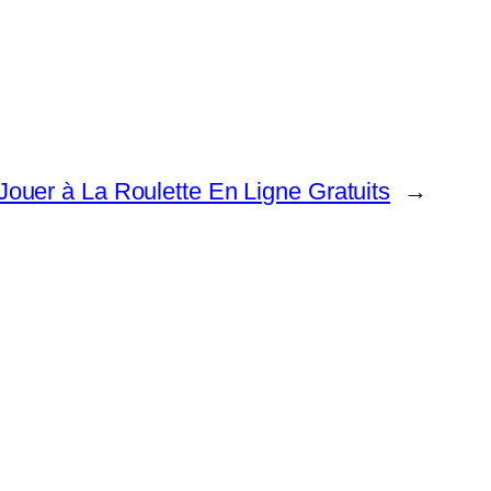
Jouer à La Roulette En Ligne Gratuits
→