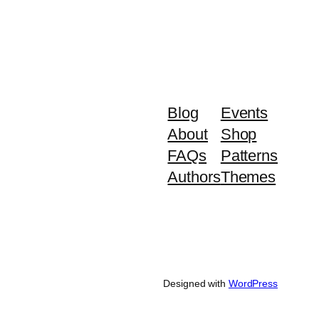
Blog
Events
About
Shop
FAQs
Patterns
Authors
Themes
Designed with
WordPress