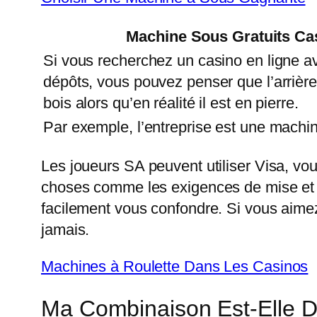
Machine Sous Gratuits Ca
Si vous recherchez un casino en ligne av
dépôts, vous pouvez penser que l’arrière
bois alors qu’en réalité il est en pierre.
Par exemple, l’entreprise est une machine
Les joueurs SA peuvent utiliser Visa, vou
choses comme les exigences de mise et l
facilement vous confondre. Si vous aimez
jamais.
Machines à Roulette Dans Les Casinos
Ma Combinaison Est-Elle D