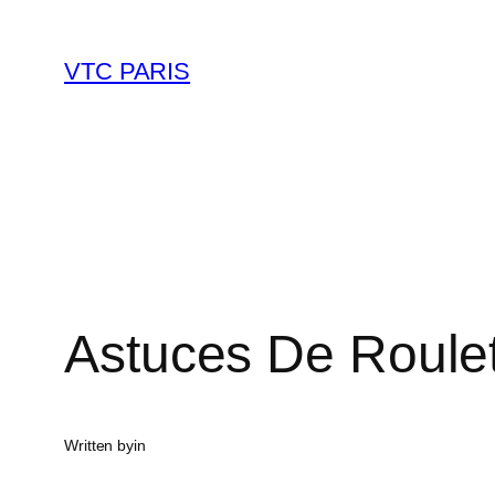
Skip
to
VTC PARIS
content
Astuces De Roule
Written by
in