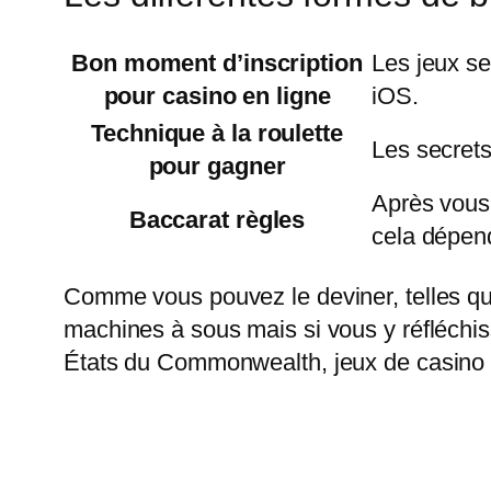
Bon moment d’inscription
Les jeux se
pour casino en ligne
iOS.
Technique à la roulette
Les secrets
pour gagner
Après vous 
Baccarat règles
cela dépend
Comme vous pouvez le deviner, telles que 
machines à sous mais si vous y réfléchis
États du Commonwealth, jeux de casino en