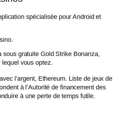
pplication spécialisée pour Android et
sino.
à sous gratuite Gold Strike Bonanza,
 lequel vous optez.
 avec l’argent, Ethereum. Liste de jeux de
pondent à l’Autorité de financement des
duire à une perte de temps futile.