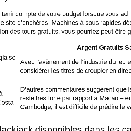
 tenir compte de votre budget lorsque vous ac
 de site d’enchères. Machines à sous rapides dè
tion des tours gratuits, vous pourriez peut-être 
Argent Gratuits S
glaise
Avec l’avènement de l’industrie du jeu 
considérer les titres de croupier en direc
D’autres commentaires suggèrent que la
à
reste très forte par rapport à Macao – en
Costa
Cambodge, il est difficile de prédire le 
lackjack disponibles dans les c