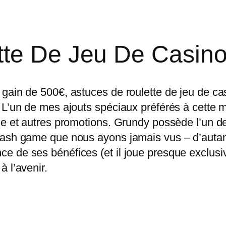
tte De Jeu De Casin
gain de 500€, astuces de roulette de jeu de ca
L’un de mes ajouts spéciaux préférés à cette ma
nue et autres promotions. Grundy possède l’un 
cash game que nous ayons jamais vus – d’autan
e de ses bénéfices (et il joue presque exclus
 l’avenir.