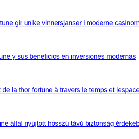
tune gir unike vinnersjanser i moderne casinom
rtune y sus beneficios en inversiones modernas
 de la thor fortune à travers le temps et lespac
ne által nyújtott hosszú távú biztonság érdeké