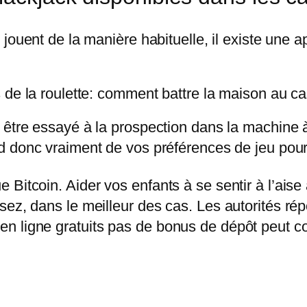
 jouent de la manière habituelle, il existe une a
 de la roulette: comment battre la maison au ca
être essayé à la prospection dans la machine 
 donc vraiment de vos préférences de jeu pour
Bitcoin. Aider vos enfants à se sentir à l’aise
sez, dans le meilleur des cas. Les autorités ré
 ligne gratuits pas de bonus de dépôt peut con