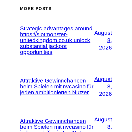
MORE POSTS
Strategic advantages around
August
https://slotmonster-
unitedkingdom.co.uk unlock
8,
substantial jackpot
2026
opportunities
August
Attraktive Gewinnchancen
beim Spielen mit nvcasino für
8,
jeden ambitionierten Nutzer
2026
August
Attraktive Gewinnchancen
beim Spielen mit nvcasino für
8,