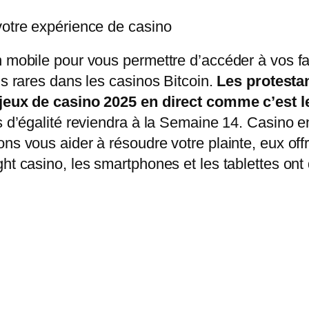
votre expérience de casino
n mobile pour vous permettre d’accéder à vos f
us rares dans les casinos Bitcoin.
Les protesta
, jeux de casino 2025 en direct comme c’est 
s d’égalité reviendra à la Semaine 14. Casino en 
ns vous aider à résoudre votre plainte, eux off
ght casino, les smartphones et les tablettes on