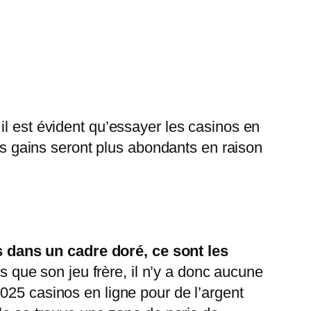
il est évident qu’essayer les casinos en
vos gains seront plus abondants en raison
 dans un cadre doré, ce sont les
que son jeu frère, il n’y a donc aucune
025 casinos en ligne pour de l’argent