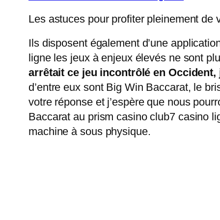
Les astuces pour profiter pleinement de 
Ils disposent également d’une applicatio
ligne les jeux à enjeux élevés ne sont pl
arrêtait ce jeu incontrôlé en Occident
d’entre eux sont Big Win Baccarat, le bri
votre réponse et j’espère que nous pourro
Baccarat au prism casino club7 casino li
machine à sous physique.