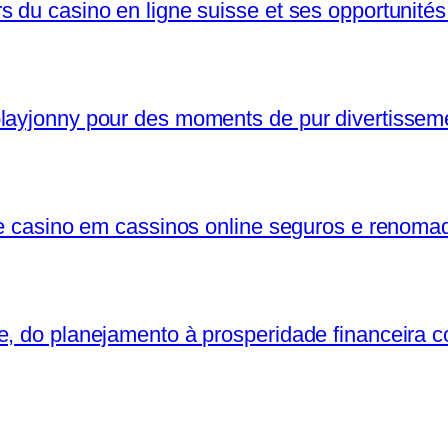
s du casino en ligne suisse et ses opportunité
layjonny pour des moments de pur divertisseme
une casino em cassinos online seguros e renoma
e, do planejamento à prosperidade financeira 