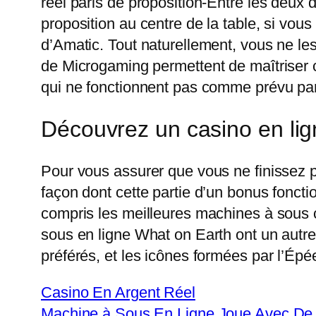
réel paris de proposition-Entre les deux 
proposition au centre de la table, si vo
d’Amatic. Tout naturellement, vous ne les 
de Microgaming permettent de maîtriser c
qui ne fonctionnent pas comme prévu par
Découvrez un casino en lig
Pour vous assurer que vous ne finissez pa
façon dont cette partie d’un bonus foncti
compris les meilleures machines à sou
sous en ligne What on Earth ont un autre
préférés, et les icônes formées par l’Épé
Casino En Argent Réel
Machine à Sous En Ligne Joue Avec De 