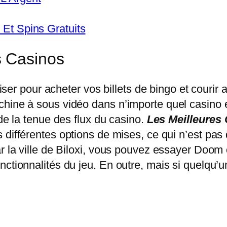
Et Spins Gratuits
 Casinos
liser pour acheter vos billets de bingo et courir
hine à sous vidéo dans n’importe quel casino e
 de la tenue des flux du casino.
Les Meilleures
s différentes options de mises, ce qui n’est pa
r la ville de Biloxi, vous pouvez essayer Doom o
tionnalités du jeu. En outre, mais si quelqu’un 