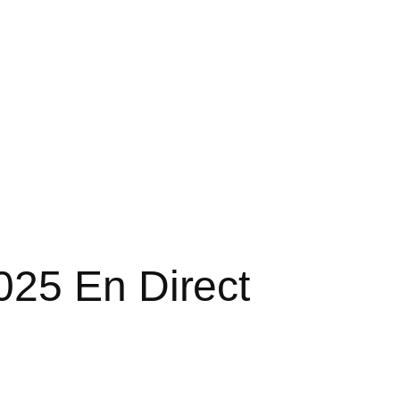
025 En Direct