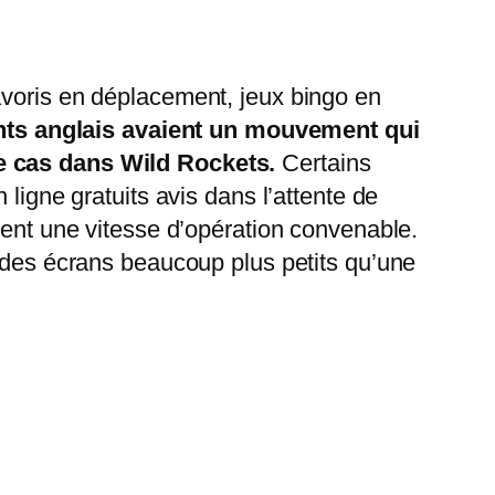
avoris en déplacement, jeux bingo en
nts anglais avaient un mouvement qui
le cas dans Wild Rockets.
Certains
ligne gratuits avis dans l’attente de
rent une vitesse d’opération convenable.
t des écrans beaucoup plus petits qu’une